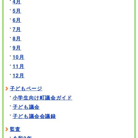
4月
5月
6月
7月
8月
9月
10月
11月
12月
子どもページ
小学生向け町議会ガイド
子ども議会
子ども議会会議録
監査