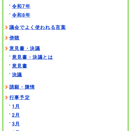
令和7年
令和8年
議会でよく使われる言葉
傍聴
意見書・決議
意見書・決議とは
意見書
決議
請願・陳情
行事予定
1月
2月
3月