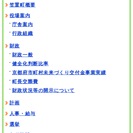
笠置町概要
役場案内
庁舎案内
行政組織
財政
財政一般
健全化判断比率
京都府市町村未来づくり交付金事業実績
町長交際費
財政状況等の開示について
計画
人事・給与
選挙