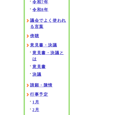
令和7年
令和8年
議会でよく使われ
る言葉
傍聴
意見書・決議
意見書・決議と
は
意見書
決議
請願・陳情
行事予定
1月
2月