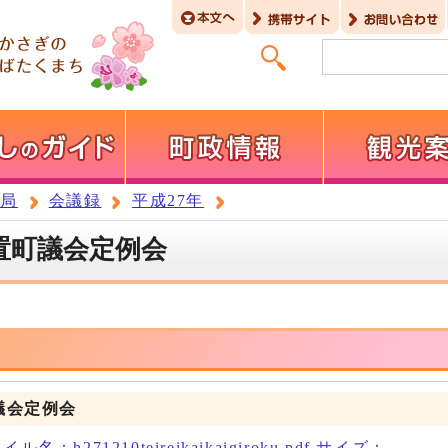
務局
会議録
平成27年
笠置町議会定例会
議会定例会
名：h271210teireikaikaigiroku.pdf サイズ：