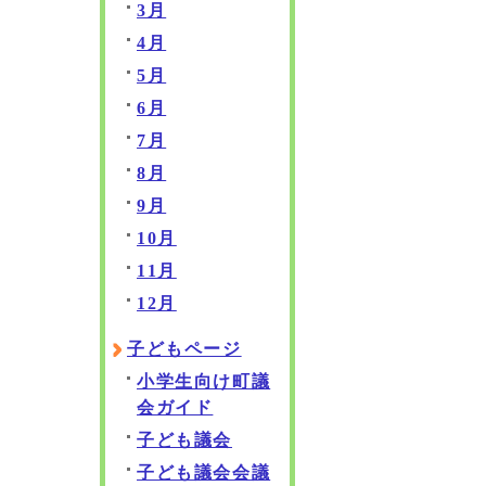
3月
4月
5月
6月
7月
8月
9月
10月
11月
12月
子どもページ
小学生向け町議
会ガイド
子ども議会
子ども議会会議