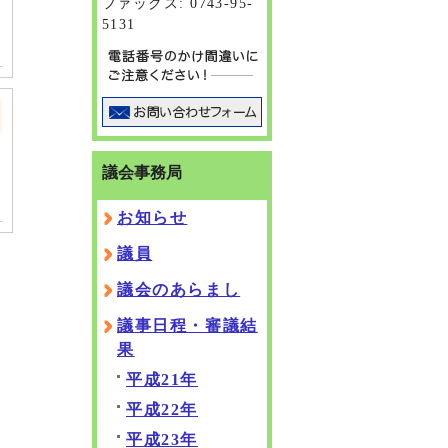
ファックス: 0743-95-
5131
議会事務局
お知らせ
議員
議会のあらまし
議事日程・審議結
果
平成21年
平成22年
平成23年