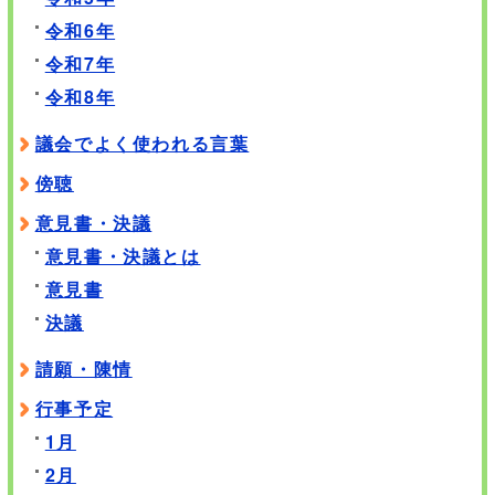
令和6年
令和7年
令和8年
議会でよく使われる言葉
傍聴
意見書・決議
意見書・決議とは
意見書
決議
請願・陳情
行事予定
1月
2月