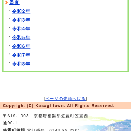
監査
令和2年
令和3年
令和4年
令和5年
令和6年
令和7年
令和8年
[
ページの先頭へ戻る
]
Copyright (C) Kasagi town. All Rights Reserved.
〒619-1303 京都府相楽郡笠置町笠置西
通90-1
電話番号：0743-95-2301
笠置町役場