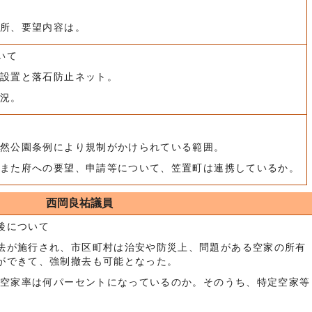
場所、要望内容は。
いて
ル設置と落石防止ネット。
状況。
自然公園条例により規制がかけられている範囲。
理、また府への要望、申請等について、笠置町は連携しているか。
西岡良祐議員
後について
が施行され、市区町村は治安や防災上、問題がある空家の所有
ができて、強制撤去も可能となった。
で、空家率は何パーセントになっているのか。そのうち、特定空家等