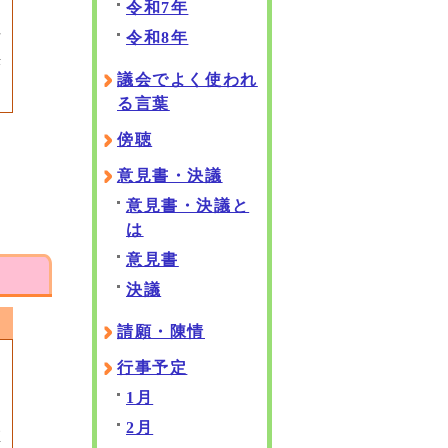
令和7年
令和8年
可
決
議会でよく使われ
る言葉
傍聴
意見書・決議
意見書・決議と
は
意見書
決議
請願・陳情
行事予定
1月
2月
直