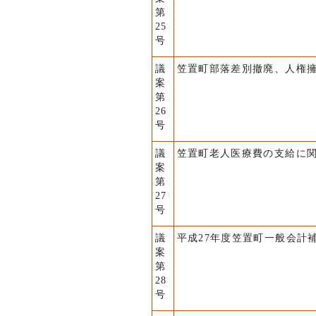
第
25
号
議
笠置町部落差別撤廃、人権
案
第
26
号
議
笠置町老人医療費の支給に
案
第
27
号
議
平成27年度笠置町一般会計補
案
第
28
号