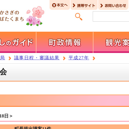
務局
議事日程・審議結果
平成27年
例会
18日＞
町長提出議案11件