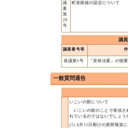
議
町道路線の認定について
案
第
29
号
議員
議案番号等
発議第1号
「安保法案」の慎
一般質問通告
いこいの館について
いこいの館のことで発信され
れているのではないでしょう
(1) 6月11日附けの新聞