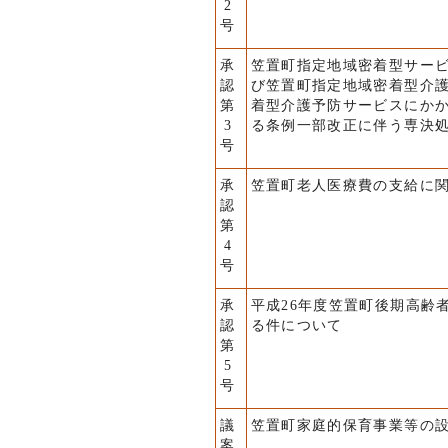
2
号
承
笠置町指定地域密着型サー
認
び笠置町指定地域密着型介
第
着型介護予防サービスにか
3
る条例一部改正に伴う専決
号
承
笠置町老人医療費の支給に
認
第
4
号
承
平成26年度笠置町後期高齢
認
る件について
第
5
号
議
笠置町家庭的保育事業等の
案