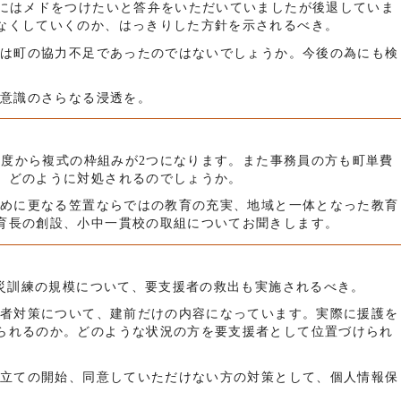
中にはメドをつけたいと答弁をいただいていましたが後退していま
なくしていくのか、はっきりした方針を示されるべき。
るのは町の協力不足であったのではないでしょうか。今後の為にも検
う意識のさらなる浸透を。
来年度から複式の枠組みが2つになります。また事務員の方も町単費
。どのように対処されるのでしょうか。
くために更なる笠置ならではの教育の充実、地域と一体となった教育
育長の創設、小中一貫校の取組についてお聞きします。
防災訓練の規模について、要支援者の救出も実施されるべき。
援護者対策について、建前だけの内容になっています。実際に援護を
られるのか。どのような状況の方を要支援者として位置づけられ
の手立ての開始、同意していただけない方の対策として、個人情報保
。