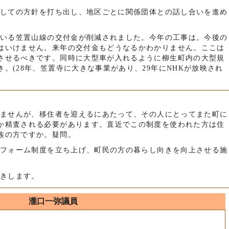
町としての方針を打ち出し、地区ごとに関係団体との話し合いを進め
れている笠置山線の交付金が削減されました。今年の工事は。今後の
はいけません。来年の交付金もどうなるかわかりません。ここは
させるべきです。同時に大型車が入れるように柳生町内の大型規
。(28年、笠置寺に大きな事業があり、29年にNHKが放映され
しみませんが、移住者を迎えるにあたって、その人にとってまた町に
か精査される必要があります。直近でこの制度を使われた方は住
族の方ですか。疑問。
宅リフォーム制度を立ち上げ、町民の方の暮らし向きを向上させる施
聞きします。
瀧口一弥議員