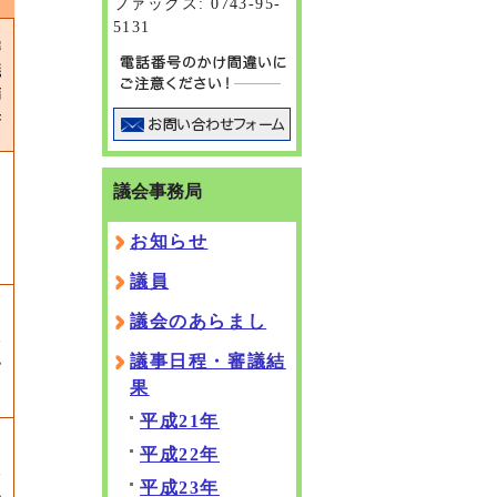
ファックス: 0743-95-
5131
審
議
結
果
議会事務局
お知らせ
議員
議会のあらまし
承
認
議事日程・審議結
果
平成21年
平成22年
承
平成23年
認