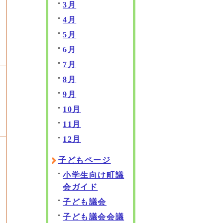
3月
4月
5月
6月
7月
8月
9月
10月
11月
12月
子どもページ
小学生向け町議
会ガイド
子ども議会
子ども議会会議