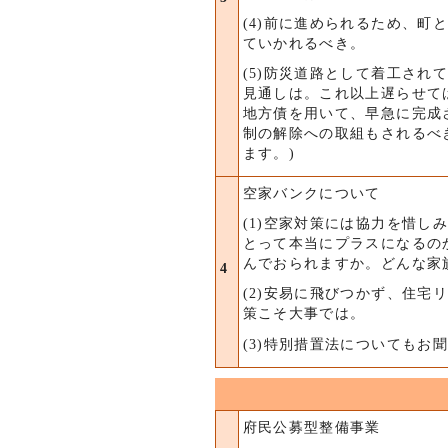
(4)前に進められるため、
ていかれるべき。
(5)防災道路として着工さ
見通しは。これ以上遅らせて
地方債を用いて、早急に完成
制の解除への取組もされるべき
ます。)
空家バンクについて
(1)空家対策には協力を惜
とって本当にプラスになるの
んでおられますか。どんな家
4
(2)安易に飛びつかず、住
策こそ大事では。
(3)特別措置法についてもお
府民公募型整備事業