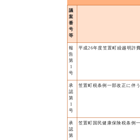
議
案
番
号
等
報
平成26年度笠置町繰越明許
告
第
1
号
承
笠置町税条例一部改正に伴
認
第
1
号
承
笠置町国民健康保険税条例
認
第