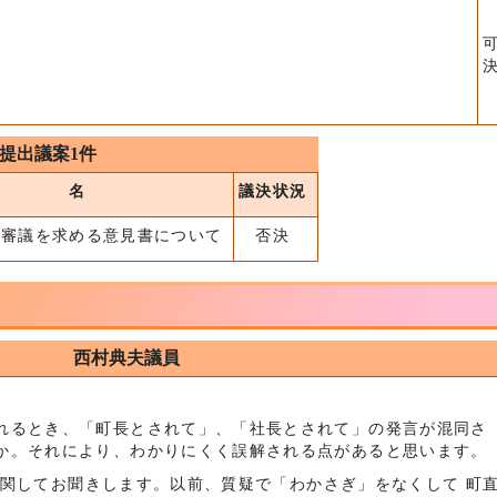
提出議案1件
件 名
議決状況
重審議を求める意見書について
否決
西村典夫議員
るとき、「町長とされて」、「社長とされて」の発言が混同さ
か。それにより、わかりにくく誤解される点があると思います。
報道に関してお聞きします。以前、質疑で「わかさぎ」をなくして 町