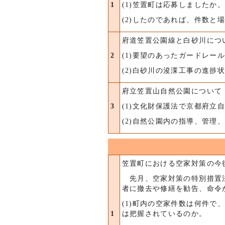
1
(1)笠置町は応募しましたか。
(2)したのであれば、件数と
府道笠置公園線と白砂川につ
2
(1)要望のあったガードレー
(2)白砂川の浚渫工事の進捗
府立笠置山自然公園について
3
(1)文化財保護法で京都府立
(2)自然公園内の指導、管
笠置町における空家対策の今
先月、空家対策の特別措置法
者に撤去や修繕を勧告、命令
(1)町内の空家件数は何件
1
は把握されているのか。