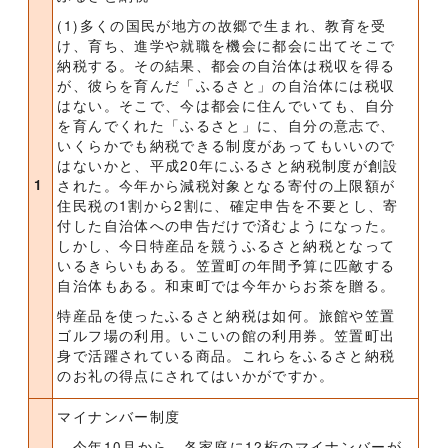
(1)多くの国民が地方の故郷で生まれ、教育を受
け、育ち、進学や就職を機会に都会に出てそこで
納税する。その結果、都会の自治体は税収を得る
が、彼らを育んだ「ふるさと」の自治体には税収
はない。そこで、今は都会に住んでいても、自分
を育んでくれた「ふるさと」に、自分の意志で、
いくらかでも納税できる制度があってもいいので
はないかと、平成20年にふるさと納税制度が創設
1
された。今年から減税対象となる寄付の上限額が
住民税の1割から2割に、確定申告を不要とし、寄
付した自治体への申告だけで済むようになった。
しかし、今日特産品を競うふるさと納税となって
いるきらいもある。笠置町の年間予算に匹敵する
自治体もある。和束町では今年からお茶を贈る。
特産品を使ったふるさと納税は如何。旅館や笠置
ゴルフ場の利用。いこいの館の利用券。笠置町出
身で活躍されている商品。これらをふるさと納税
のお礼の得点にされてはいかがですか。
マイナンバー制度
今年10月から、各家庭に12桁のマイナンバーが