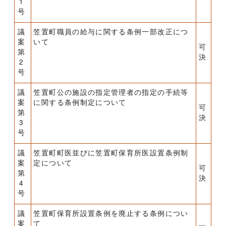
1
号
議
笠置町職員の給与に関する条例一部改正につ
案
いて
可
第
決
2
号
議
笠置町公の施設の指定管理者の指定の手続等
案
に関する条例制定について
可
第
決
3
号
議
笠置町町医並びに笠置町保育所医設置条例制
案
定について
可
第
決
4
号
議
笠置町保育所設置条例を廃止する条例につい
案
て