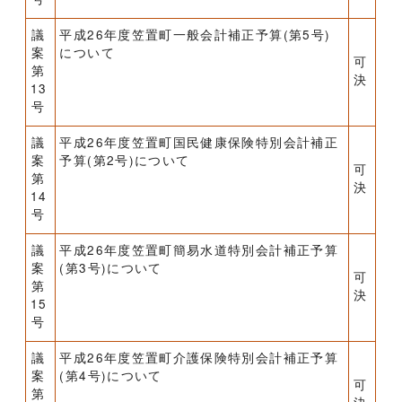
議
平成26年度笠置町一般会計補正予算(第5号)
案
について
可
第
決
13
号
議
平成26年度笠置町国民健康保険特別会計補正
案
予算(第2号)について
可
第
決
14
号
議
平成26年度笠置町簡易水道特別会計補正予算
案
(第3号)について
可
第
決
15
号
議
平成26年度笠置町介護保険特別会計補正予算
案
(第4号)について
可
第