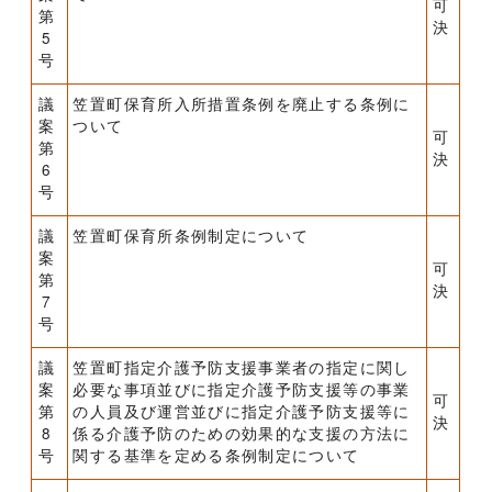
可
第
決
5
号
議
笠置町保育所入所措置条例を廃止する条例に
案
ついて
可
第
決
6
号
議
笠置町保育所条例制定について
案
可
第
決
7
号
議
笠置町指定介護予防支援事業者の指定に関し
案
必要な事項並びに指定介護予防支援等の事業
可
第
の人員及び運営並びに指定介護予防支援等に
決
8
係る介護予防のための効果的な支援の方法に
号
関する基準を定める条例制定について