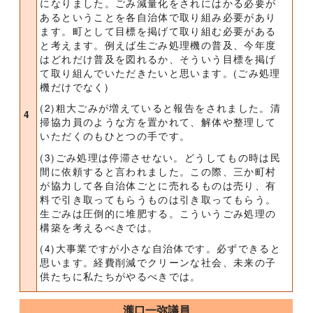
になりました。ごみ減量化をされにはかる必要が
あるということを各自治体で取り組み必要があり
ます。町として目標を掲げて取り組む必要がある
と考えます。例えば生ごみ処理機の普及、今年度
はどれだけ普及を図れるか、そういう目標を掲げ
て取り組んでいただきたいと思います。(ごみ処理
機だけでなく)
(2)粗大ごみが増えていると報告をされました。清
4
掃協力員のような方を置かれて、解体や整理して
いただくのもひとつの手です。
(3)ごみ処理は停滞させない。どうしてもの時は民
間に依頼すると言われました。この際、三か町村
が協力して各自治体ごとに売れるものは売り、有
料で引き取ってもらうものは引き取ってもらう。
生ごみは圧倒的に堆肥する。こういうごみ処理の
構築を考えるべきでは。
(4)大事業ですが小さな自治体です。必ずできると
思います。経費削減でクリーンな社会、未来の子
供たちに私たちがやるべきでは。
瀧口一弥議員