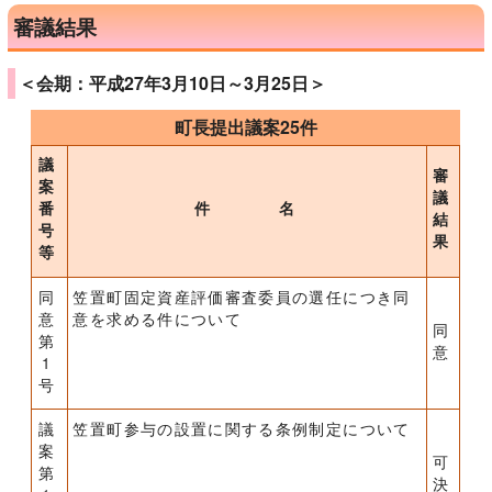
審議結果
＜会期：平成27年3月10日～3月25日＞
町長提出議案25件
議
審
案
議
番
件 名
結
号
果
等
同
笠置町固定資産評価審査委員の選任につき同
意
意を求める件について
同
第
意
1
号
議
笠置町参与の設置に関する条例制定について
案
可
第
決