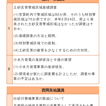
土砂災害警戒区域基礎調査
(1)笠置町内で警戒区域は92か所、そのうち特別警
戒区域は70か所ですが、本年2月24日、府より発
表された土砂災害警戒区域はなかったが調査は十
1
分か。
(2)基礎調査の方法と期間。
(3)特別警戒区域での規制。
(4)土砂災害の被害を少なくするための方向性。
小水力発電の進捗状況と今後の展望
(1)小水力発電事業の進捗状況。
2
(2)環境省が新たに調査費を計上したが、調査や事
業の予定はあるか。
西岡良祐議員
白砂川整備事業の取組について
京都府の地域主導型公共事業として承認された事