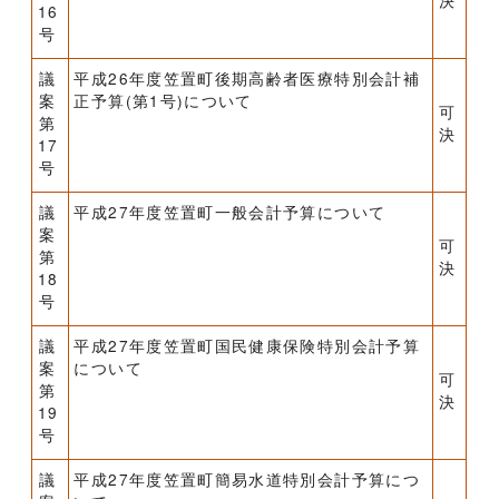
決
16
号
議
平成26年度笠置町後期高齢者医療特別会計補
案
正予算(第1号)について
可
第
決
17
号
議
平成27年度笠置町一般会計予算について
案
可
第
決
18
号
議
平成27年度笠置町国民健康保険特別会計予算
案
について
可
第
決
19
号
議
平成27年度笠置町簡易水道特別会計予算につ