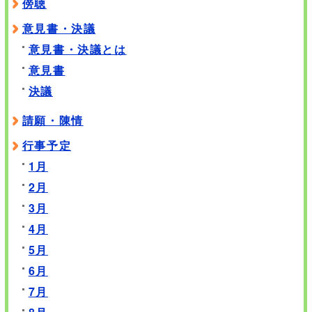
傍聴
意見書・決議
意見書・決議とは
意見書
決議
請願・陳情
行事予定
1月
2月
3月
4月
5月
6月
7月