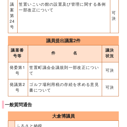
議
笠置いこいの館の設置及び管理に関する条例
案
一部改正について
可
第
決
24
号
議員提出議案2件
議案番
議決
件 名
号等
状況
発委第1
笠置町議会会議規則一部改正につい
可決
号
て
発議第2
ゴルフ場利用税の存続を求める意見
可決
号
書について
一般質問通告
大倉博議員
ふるさと納税