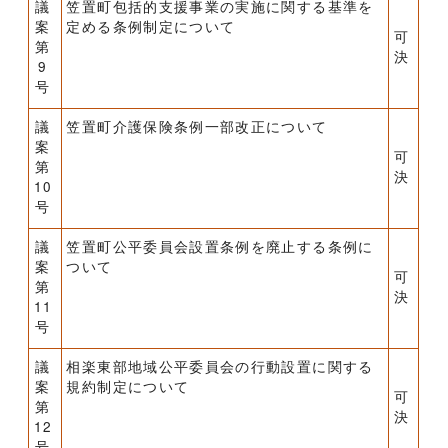
議
笠置町包括的支援事業の実施に関する基準を
案
定める条例制定について
可
第
決
9
号
議
笠置町介護保険条例一部改正について
案
可
第
決
10
号
議
笠置町公平委員会設置条例を廃止する条例に
案
ついて
可
第
決
11
号
議
相楽東部地域公平委員会の行動設置に関する
案
規約制定について
可
第
決
12
号