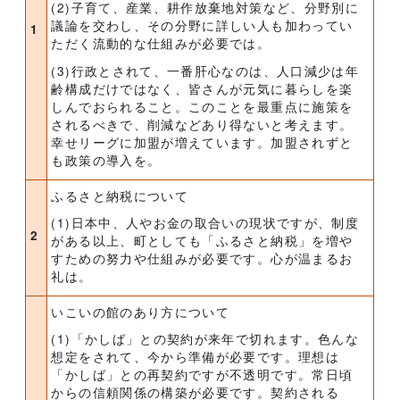
(2)子育て、産業、耕作放棄地対策など、分野別に
議論を交わし、その分野に詳しい人も加わってい
1
ただく流動的な仕組みが必要では。
(3)行政とされて、一番肝心なのは、人口減少は年
齢構成だけではなく、皆さんが元気に暮らしを楽
しんでおられること。このことを最重点に施策を
されるべきで、削減などあり得ないと考えます。
幸せリーグに加盟が増えています。加盟されずと
も政策の導入を。
ふるさと納税について
(1)日本中、人やお金の取合いの現状ですが、制度
2
がある以上、町としても「ふるさと納税」を増や
すための努力や仕組みが必要です。心が温まるお
礼は。
いこいの館のあり方について
(1)「かしば」との契約が来年で切れます。色んな
想定をされて、今から準備が必要です。理想は
「かしば」との再契約ですが不透明です。常日頃
からの信頼関係の構築が必要です。契約される