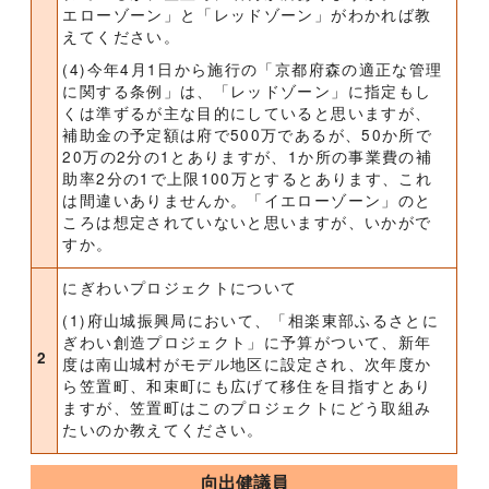
エローゾーン」と「レッドゾーン」がわかれば教
えてください。
(4)今年4月1日から施行の「京都府森の適正な管理
に関する条例」は、「レッドゾーン」に指定もし
くは準ずるが主な目的にしていると思いますが、
補助金の予定額は府で500万であるが、50か所で
20万の2分の1とありますが、1か所の事業費の補
助率2分の1で上限100万とするとあります、これ
は間違いありませんか。「イエローゾーン」のと
ころは想定されていないと思いますが、いかがで
すか。
にぎわいプロジェクトについて
(1)府山城振興局において、「相楽東部ふるさとに
ぎわい創造プロジェクト」に予算がついて、新年
2
度は南山城村がモデル地区に設定され、次年度か
ら笠置町、和束町にも広げて移住を目指すとあり
ますが、笠置町はこのプロジェクトにどう取組み
たいのか教えてください。
向出健議員