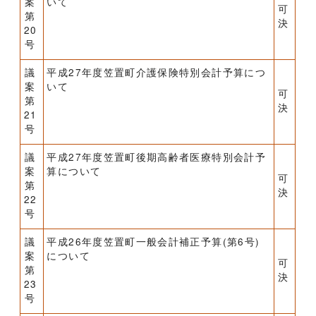
案
いて
可
第
決
20
号
議
平成27年度笠置町介護保険特別会計予算につ
案
いて
可
第
決
21
号
議
平成27年度笠置町後期高齢者医療特別会計予
案
算について
可
第
決
22
号
議
平成26年度笠置町一般会計補正予算(第6号)
案
について
可
第
決
23
号