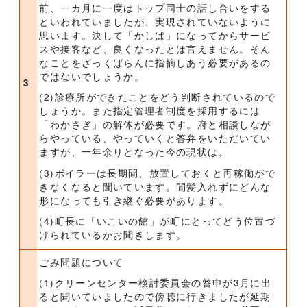
前、一カ月に一度はトップ同士の話し合いをする
といわれていましたが、実現されていないように
思います。決して「かしば」になってからサービ
スや接客など、良くなったとは言えません。そん
なことをざっくばらんに指摘しあう必要があるの
ではないでしょうか。
3
(2)診療所ができたことをどう判断されているので
しょうか。また指定管理者制度を採用するには
「わかさぎ」の解体が必要です。府と相談しなが
らやっている、やっていくと答弁をいただいてい
ますが、一年余りとなった今の現状は。
(3)ボイラーは長期間、放置しておくと再稼働がで
きなくなると聞いています。間髪入れずにどんな
形になっても引き継ぐ必要があります。
(4)町長に「いこいの館」が町にとってどう位置づ
けられているかお聞きします。
ごみ問題について
(1)クリーンセンター検討委員会の答申が3月に出
ると聞いていましたので傍聴に行きましたが延期