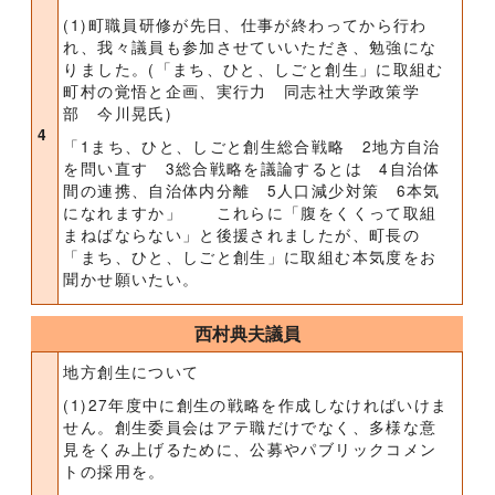
(1)町職員研修が先日、仕事が終わってから行わ
れ、我々議員も参加させていいただき、勉強にな
りました。(「まち、ひと、しごと創生」に取組む
町村の覚悟と企画、実行力 同志社大学政策学
部 今川晃氏)
4
「1まち、ひと、しごと創生総合戦略 2地方自治
を問い直す 3総合戦略を議論するとは 4自治体
間の連携、自治体内分離 5人口減少対策 6本気
になれますか」 これらに「腹をくくって取組
まねばならない」と後援されましたが、町長の
「まち、ひと、しごと創生」に取組む本気度をお
聞かせ願いたい。
西村典夫議員
地方創生について
(1)27年度中に創生の戦略を作成しなければいけま
せん。創生委員会はアテ職だけでなく、多様な意
見をくみ上げるために、公募やパブリックコメン
トの採用を。