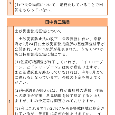
3
(1)中央公民館について、老朽化していることで回
答をもらっていない。
田中良三議員
土砂災害警戒区域について
土砂災害防止法の改正、公表義務に伴い、京都
府が2月24日に土砂災害警戒箇所の基礎調査結果が
公開され、4,281か所が発表された。うち3,521か
所は特別警戒区域に相当する。
(1)笠置町磯調査が終了していれば、「イエローゾ
ーン」と「レッドゾーン」は何か所ありますか。
まだ基礎調査が終わっていなければ、今年8月まで
に終わるとなっています、今後の予定を教えてく
ださい。
(2)基礎調査が終われば、府が市町村の通知、住民
への説明会実施、意見聴取を経て指定するとあり
ますが、町の予定等は調整されておりますか。
1
(3)府はこれまで1万2,167か所を警戒区域に指定さ
れているが、笠置町に名何か所ありますか。「イ