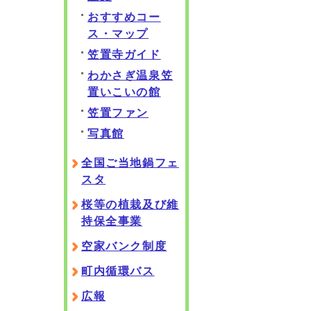
おすすめコー
ス・マップ
笠置寺ガイド
わかさぎ温泉笠
置いこいの館
笠置ファン
写真館
全国ご当地鍋フェ
スタ
桜等の植栽及び維
持保全事業
空家バンク制度
町内循環バス
広報