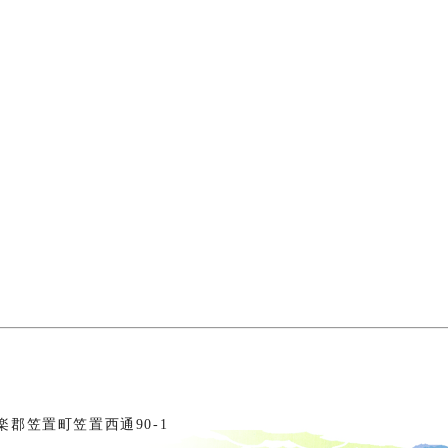
相楽郡笠置町笠置西通90-1