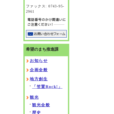
ファックス: 0743-95-
2961
希望のまち推進課
お知らせ
企画全般
地方創生
「笠置Rock!」
観光
観光全般
歴史