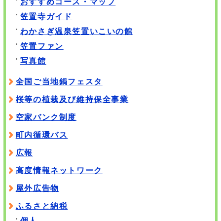
おすすめコース・マップ
笠置寺ガイド
わかさぎ温泉笠置いこいの館
笠置ファン
写真館
全国ご当地鍋フェスタ
桜等の植栽及び維持保全事業
空家バンク制度
町内循環バス
広報
高度情報ネットワーク
屋外広告物
ふるさと納税
個人