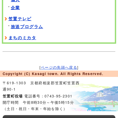
企業
笠置テレビ
放送プログラム
まちのミカタ
[
ページの先頭へ戻る
]
Copyright (C) Kasagi town. All Rights Reserved.
〒619-1303 京都府相楽郡笠置町笠置西
通90-1
電話番号：0743-95-2301
笠置町役場
開庁時間 午前8時30分～午後5時15分
（土日・祝日・年末・年始を除く）