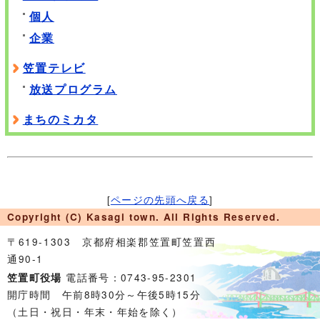
個人
企業
笠置テレビ
放送プログラム
まちのミカタ
[
ページの先頭へ戻る
]
Copyright (C) Kasagi town. All Rights Reserved.
〒619-1303 京都府相楽郡笠置町笠置西
通90-1
電話番号：0743-95-2301
笠置町役場
開庁時間 午前8時30分～午後5時15分
（土日・祝日・年末・年始を除く）