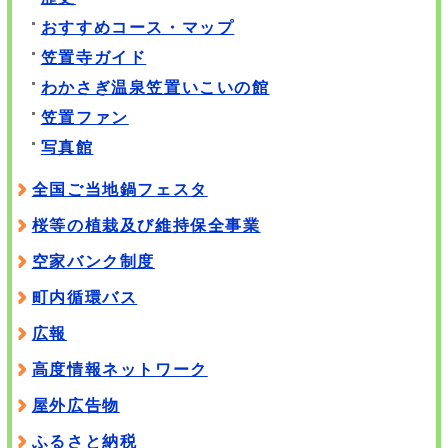
おすすめコース・マップ
笠置寺ガイド
わかさぎ温泉笠置いこいの館
笠置ファン
写真館
全国ご当地鍋フェスタ
桜等の植栽及び維持保全事業
空家バンク制度
町内循環バス
広報
高度情報ネットワーク
屋外広告物
ふるさと納税