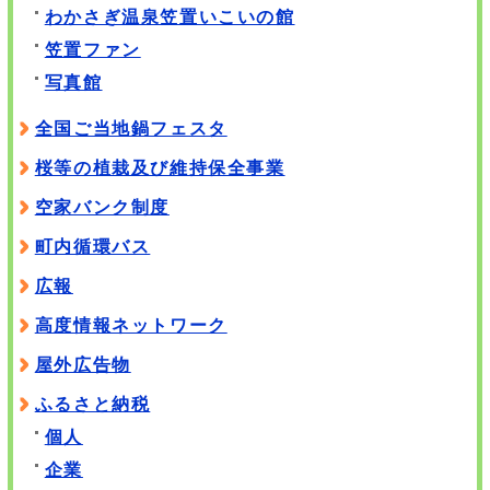
わかさぎ温泉笠置いこいの館
笠置ファン
写真館
全国ご当地鍋フェスタ
桜等の植栽及び維持保全事業
空家バンク制度
町内循環バス
広報
高度情報ネットワーク
屋外広告物
ふるさと納税
個人
企業