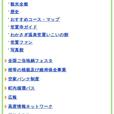
観光全般
歴史
おすすめコース・マップ
笠置寺ガイド
わかさぎ温泉笠置いこいの館
笠置ファン
写真館
全国ご当地鍋フェスタ
桜等の植栽及び維持保全事業
空家バンク制度
町内循環バス
広報
高度情報ネットワーク