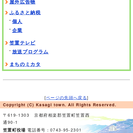
屋外広告物
ふるさと納税
個人
企業
笠置テレビ
放送プログラム
まちのミカタ
[
ページの先頭へ戻る
]
Copyright (C) Kasagi town. All Rights Reserved.
〒619-1303 京都府相楽郡笠置町笠置西
通90-1
電話番号：0743-95-2301
笠置町役場