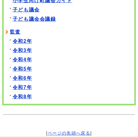
小学生向け町議会ガイド
子ども議会
子ども議会会議録
監査
令和2年
令和3年
令和4年
令和5年
令和6年
令和7年
令和8年
[
ページの先頭へ戻る
]