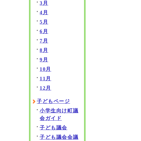
3月
4月
5月
6月
7月
8月
9月
10月
11月
12月
子どもページ
小学生向け町議
会ガイド
子ども議会
子ども議会会議