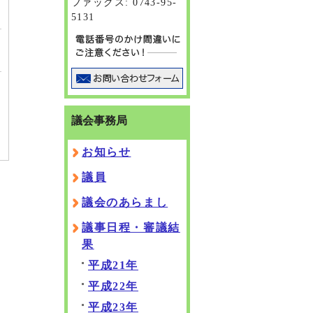
ファックス: 0743-95-
5131
議会事務局
お知らせ
議員
議会のあらまし
議事日程・審議結
果
平成21年
平成22年
平成23年