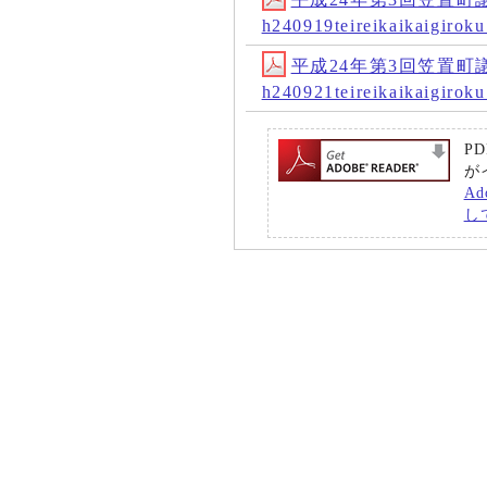
h240919teireikaikaigir
平成24年第3回笠置町
h240921teireikaikaigir
P
が
A
し