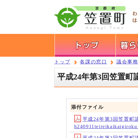
トップ
各課の窓口
議会事
平成24年第3回笠置町
添付ファイル
平成24年第3回笠置町
h240911teireikaikaigir
平成24年第3回笠置町