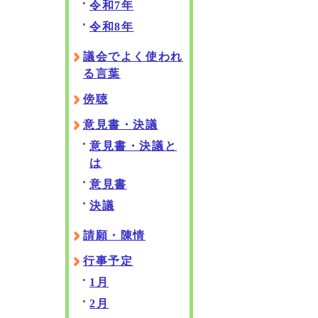
令和7年
令和8年
議会でよく使われ
る言葉
傍聴
意見書・決議
意見書・決議と
は
意見書
決議
請願・陳情
行事予定
1月
2月