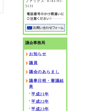
ファックス: 0743-95-
5131
議会事務局
お知らせ
議員
議会のあらまし
議事日程・審議結
果
平成21年
平成22年
平成23年