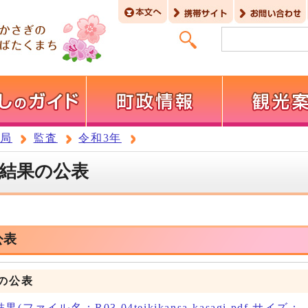
務局
監査
令和3年
査結果の公表
公表
の公表
ァイル名：R03.04teikikansa-kasagi.pdf サイズ：