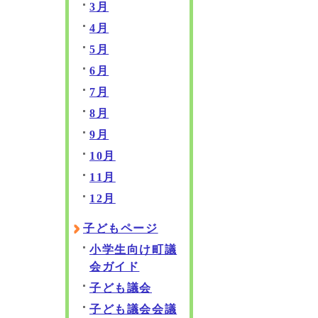
3月
4月
5月
6月
7月
8月
9月
10月
11月
12月
子どもページ
小学生向け町議
会ガイド
子ども議会
子ども議会会議