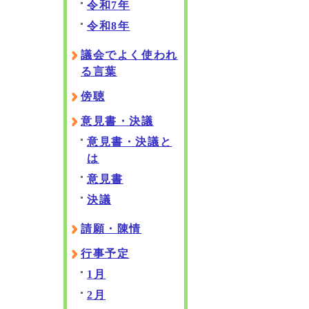
令和7年
令和8年
議会でよく使われ
る言葉
傍聴
意見書・決議
意見書・決議と
は
意見書
決議
請願・陳情
行事予定
1月
2月