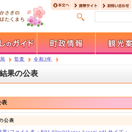
務局
監査
令和3年
査結果の公表
公表
の公表
ァイル名：R03.03teikikansa-kasagi.pdf サイズ：