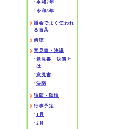
令和7年
令和8年
議会でよく使われ
る言葉
傍聴
意見書・決議
意見書・決議と
は
意見書
決議
請願・陳情
行事予定
1月
2月