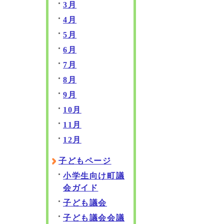
3月
4月
5月
6月
7月
8月
9月
10月
11月
12月
子どもページ
小学生向け町議
会ガイド
子ども議会
子ども議会会議