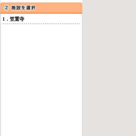
1．笠置寺