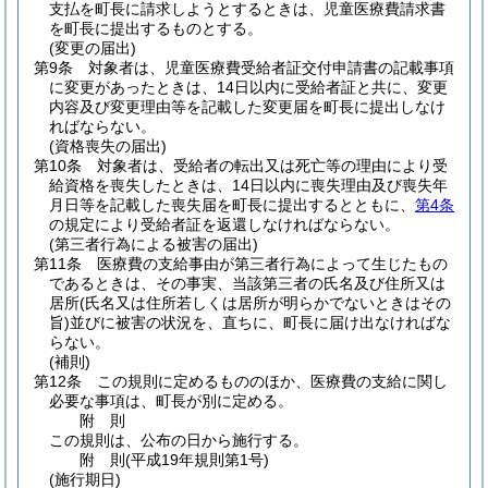
支払を町長に請求しようとするときは、児童医療費請求書
を町長に提出するものとする。
(変更の届出)
第9条
対象者は、児童医療費受給者証交付申請書の記載事項
に変更があったときは、14日以内に受給者証と共に、変更
内容及び変更理由等を記載した変更届を町長に提出しなけ
ればならない。
(資格喪失の届出)
第10条
対象者は、受給者の転出又は死亡等の理由により受
給資格を喪失したときは、14日以内に喪失理由及び喪失年
月日等を記載した喪失届を町長に提出するとともに、
第4条
の規定により受給者証を返還しなければならない。
(第三者行為による被害の届出)
第11条
医療費の支給事由が第三者行為によって生じたもの
であるときは、その事実、当該第三者の氏名及び住所又は
居所
(氏名又は住所若しくは居所が明らかでないときはその
旨)
並びに被害の状況を、直ちに、町長に届け出なければな
らない。
(補則)
第12条
この規則に定めるもののほか、医療費の支給に関し
必要な事項は、町長が別に定める。
附
則
この規則は、公布の日から施行する。
附
則
(平成19年
規則第1号)
(施行期日)