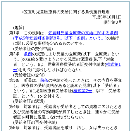
○笠置町児童医療費の支給に関する条例施行規則
平成5年10月1日
規則第3号
(趣旨)
第1条
この規則は、
笠置町児童医療費の支給に関する条例
(平成5年笠置町条例第8号。以下「条例」という。)
の施行
に関し必要な事項を定めるものとする。
(受給者証の交付申請)
第2条
条例
の規定により児童の医療費
(以下「医療費」とい
う。)
の支給を受けようとする児童の保護者
(以下「対象
者」という。)
は、児童医療費受給者証交付申請書
(
様式第1
号
)
を町長に提出しなければならない。
(受給者証の交付)
第3条
町長は、
前条
の申請があったときは、その内容を審査
し、医療費の受給資格があると認めた児童
(以下「受給者」
という。)
に児童医療費受給者証
(
様式第2号
。以下「受給者
証」という。)
を交付する。
(受給者証の返還)
第4条
対象者は、受給者が受給者としての資格に欠けたとき
及び受給者証の有効期間が満了したときは、速やかに受給
者証を町長に返還しなければならない。
(受給者証の再交付申請)
第5条
対象者は、受給者証を破り、汚し、又は失ったとき