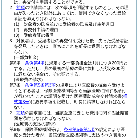
は、再交付を申請することができる。
2
前項
の申請書には、次の事項を明記するものとし、その理
由が失ったとき以外にあっては、使用できなくなった受給
者証を添えなければならない。
(1)
対象者の氏名並びに受給者の氏名及び生年月日
(2)
再交付申請の理由
(3)
受給者証の番号
3
対象者は、受給者証の再交付を受けた後、失った受給者証
を発見したときは、直ちにこれを町長に返還しなければな
らない。
(一部負担金)
第6条
条例第4条
に規定する一部負担金は1月につき200円と
する。
ただし、月の最初の診療の際に負担した額が200円
に満たない場合は、その額とする。
(医療費の請求)
第7条
条例第5条第3項
の規定により医療費の支給を受けよ
うとする者は、保険医療機関等から当該医療に関する給付
が行われたことの証明を受けた医療費助成金交付請求書
(
様
式第3号
)
に必要事項を記載し、町長に請求しなければなら
ない。
2
前項
の請求書には、当該医療に要した費用に関する証拠書
類を添付しなければならない。
(医療費の支払の請求)
第8条
保険医療機関等は、
条例第5条第1項
の規定により医
療を受けた者が、当該保険医療機関等に支払うべき費用の