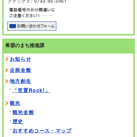
ファックス: 0743-95-2961
希望のまち推進課
お知らせ
企画全般
地方創生
「笠置Rock!」
観光
観光全般
歴史
おすすめコース・マップ