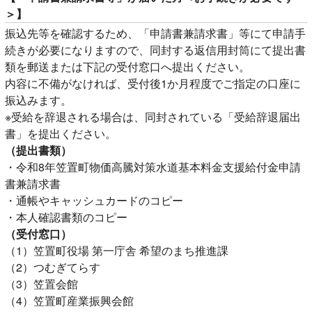
＞】
振込先等を確認するため、「申請書兼請求書」等にて申請手
続きが必要になりますので、同封する返信用封筒にて提出書
類を郵送または下記の受付窓口へ提出ください。
内容に不備がなければ、受付後1か月程度でご指定の口座に
振込みます。
※受給を辞退される場合は、同封されている「受給辞退届出
書」を提出ください。
（提出書類）
・令和8年笠置町物価高騰対策水道基本料金支援給付金申請
書兼請求書
・通帳やキャッシュカードのコピー
・本人確認書類のコピー
（受付窓口）
（1）笠置町役場 第一庁舎 希望のまち推進課
（2）つむぎてらす
（3）笠置会館
（4）笠置町産業振興会館