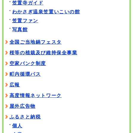
笠置寺ガイド
わかさぎ温泉笠置いこいの館
笠置ファン
写真館
全国ご当地鍋フェスタ
桜等の植栽及び維持保全事業
空家バンク制度
町内循環バス
広報
高度情報ネットワーク
屋外広告物
ふるさと納税
個人