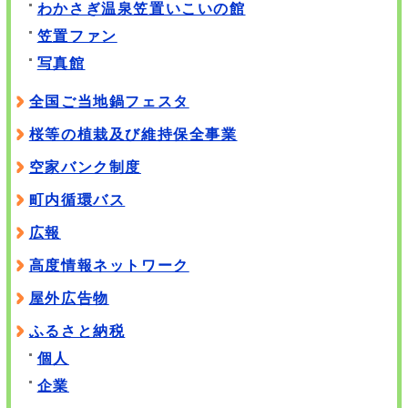
わかさぎ温泉笠置いこいの館
笠置ファン
写真館
全国ご当地鍋フェスタ
桜等の植栽及び維持保全事業
空家バンク制度
町内循環バス
広報
高度情報ネットワーク
屋外広告物
ふるさと納税
個人
企業