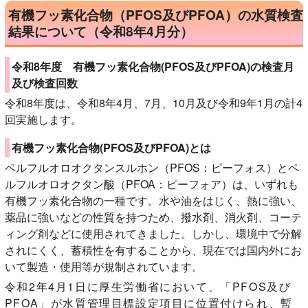
有機フッ素化合物（PFOS及びPFOA）の水質検査
結果について（令和8年4月分）
令和8年度 有機フッ素化合物(PFOS及びPFOA)の検査月
及び検査回数
令和8年度は、令和8年4月、7月、10月及び令和9年1月の計4
回実施します。
有機フッ素化合物(PFOS及びPFOA)とは
ペルフルオロオクタンスルホン（PFOS：ピーフォス）とペ
ルフルオロオクタン酸（PFOA：ピーフォア）は、いずれも
有機フッ素化合物の一種です。水や油をはじく、熱に強い、
薬品に強いなどの性質を持つため、撥水剤、消火剤、コーテ
ィング剤などに使用されてきました。しかし、環境中で分解
されにくく、蓄積性を有することから、現在では国内外にお
いて製造・使用等が規制されています。
令和2年4月1日に厚生労働省において、「PFOS及び
PFOA」が水質管理目標設定項目に位置付けられ、暫