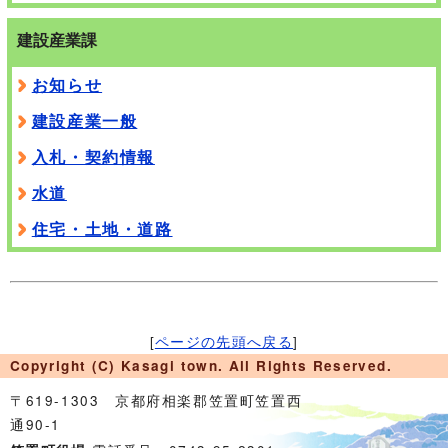
建設産業課
お知らせ
建設産業一般
入札・契約情報
水道
住宅・土地・道路
[
ページの先頭へ戻る
]
Copyright (C) Kasagi town. All Rights Reserved.
〒619-1303 京都府相楽郡笠置町笠置西
通90-1