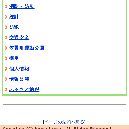
消防・防災
統計
防犯
交通安全
笠置町運動公園
採用
個人情報
情報公開
ふるさと納税
[
ページの先頭へ戻る
]
Copyright (C) Kasagi town. All Rights Reserved.