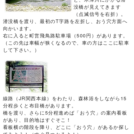
没橋が見えてきます
（点滅信号を右折）。
潜没橋を渡り、最初のT字路を左折し、おう穴方面へ
向かいます。
右に入ると町営飛鳥路駐車場（500円）があります。
（この先は車幅が狭くなるので、車の方はここに駐車
して下さい。）
線路（JR関西本線）をわたり、森林浴をしながら15
分程歩くと布目橋があります。
橋を渡り、さらに5分程進めば「おう穴」の案内看板
があり、目的地はすぐそこ！
看板横の階段を降り、どこに「おう穴」があるか探し