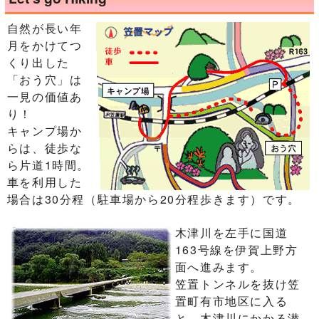
自然が長い年
月をかけてつ
くり出した
「おう穴」は
一見の価値あ
り！
キャンプ場か
らは、徒歩な
ら片道1時間。
車を利用した
場合は30分程（駐車場から20分程歩きます）です。
木津川を左手に国道
163号線を伊賀上野方
面へ進みます。
笠置トンネルを抜け笠
置町有市地区に入る
と、木津川にかかる潜