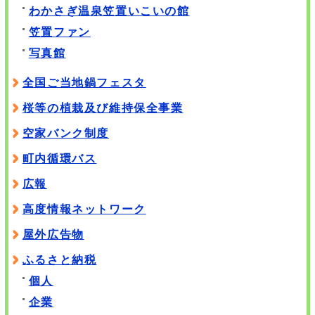
わかさぎ温泉笠置いこいの館
笠置ファン
写真館
全国ご当地鍋フェスタ
桜等の植栽及び維持保全事業
空家バンク制度
町内循環バス
広報
高度情報ネットワーク
屋外広告物
ふるさと納税
個人
企業