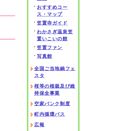
おすすめコー
ス・マップ
笠置寺ガイド
わかさぎ温泉笠
置いこいの館
笠置ファン
写真館
全国ご当地鍋フェ
スタ
桜等の植栽及び維
持保全事業
空家バンク制度
町内循環バス
広報