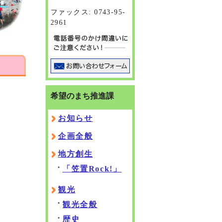
ファックス: 0743-95-
2961
希望のまち推進課
お知らせ
企画全般
地方創生
「笠置Rock!」
観光
観光全般
歴史