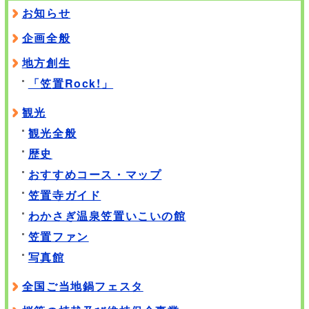
お知らせ
企画全般
地方創生
「笠置Rock!」
観光
観光全般
歴史
おすすめコース・マップ
笠置寺ガイド
わかさぎ温泉笠置いこいの館
笠置ファン
写真館
全国ご当地鍋フェスタ