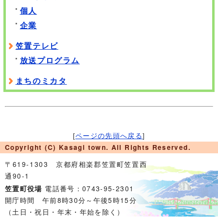
個人
企業
笠置テレビ
放送プログラム
まちのミカタ
[
ページの先頭へ戻る
]
Copyright (C) Kasagi town. All Rights Reserved.
〒619-1303 京都府相楽郡笠置町笠置西
通90-1
電話番号：0743-95-2301
笠置町役場
開庁時間 午前8時30分～午後5時15分
（土日・祝日・年末・年始を除く）