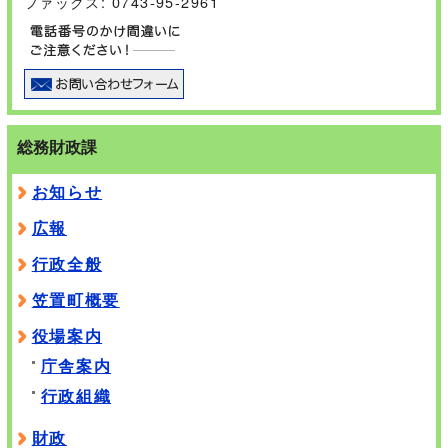
ファックス: 0743-95-2961
総務財政課
お知らせ
広報
行政全般
笠置町概要
役場案内
庁舎案内
行政組織
財政