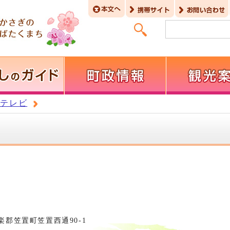
置テレビ
相楽郡笠置町笠置西通90-1