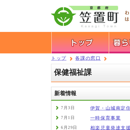
トップ
各課の窓口
保健福祉課
新着情報
7月3日
伊賀・山城南定
7月1日
一時保育事業
6月29日
相楽児童発達支