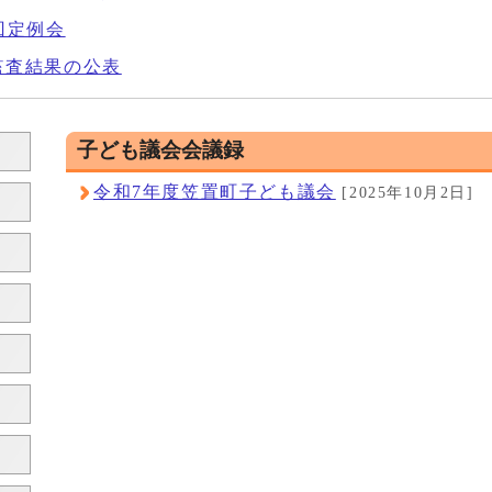
回定例会
監査結果の公表
子ども議会会議録
令和7年度笠置町子ども議会
[2025年10月2日]