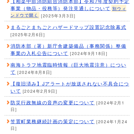
【相楽中部消防組合消防本部】令和7年度契約予定
事業（物品・役務等）発注見通しについて
別ウィ
ンドウで開く
[2025年3月3日]
まるごとまちごとハザードマップ設置記念除幕式
[2025年2月6日]
消防本部（署）新庁舎建築備品（事務関係）整備
事業の入札公告について
[2024年9月18日]
南海トラフ地震臨時情報（巨大地震注意）につい
て
[2024年8月8日]
【復旧済み】Jアラートが放送されない不具合につ
いて
[2024年2月9日]
防災行政無線の音声の変更について
[2024年2月1
日]
笠置町業務継続計画の策定について
[2024年1月24
日]