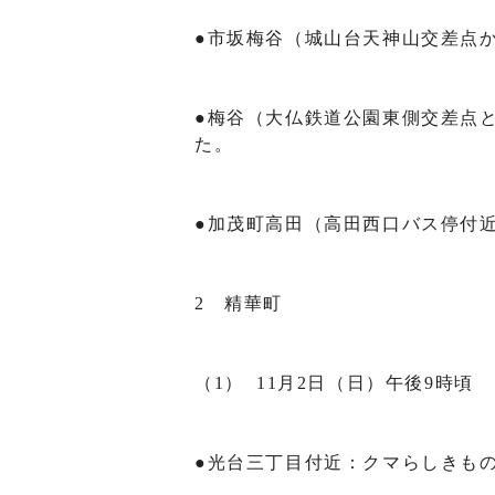
●市坂梅谷（城山台天神山交差点
●梅谷（大仏鉄道公園東側交差点
た。
●加茂町高田（高田西口バス停付
2 精華町
（1） 11月2日（日）午後9時頃
●光台三丁目付近：クマらしきもの