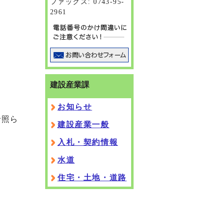
ファックス: 0743-95-
2961
建設産業課
お知らせ
で照ら
建設産業一般
入札・契約情報
水道
住宅・土地・道路