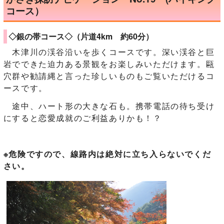
コース）
◇銀の帯コース◇（片道4km 約60分）
木津川の渓谷沿いを歩くコースです。深い渓谷と巨
岩でできた迫力ある景観をお楽しみいただけます。甌
穴群や勧請縄と言った珍しいものもご覧いただけるコ
ースです。
途中、ハート形の大きな石も。携帯電話の待ち受け
にすると恋愛成就のご利益ありかも！？
※危険ですので、線路内は絶対に立ち入らないでくだ
さい。