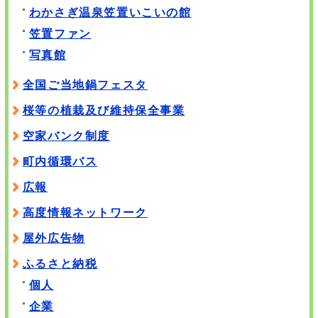
わかさぎ温泉笠置いこいの館
笠置ファン
写真館
全国ご当地鍋フェスタ
桜等の植栽及び維持保全事業
空家バンク制度
町内循環バス
広報
高度情報ネットワーク
屋外広告物
ふるさと納税
個人
企業