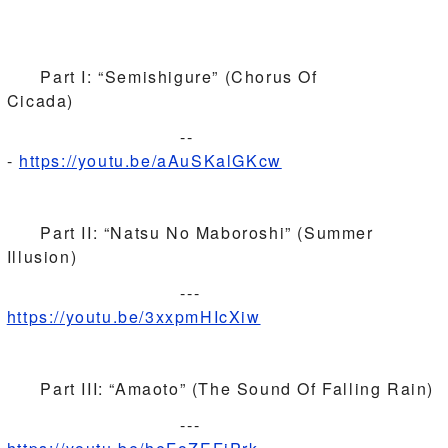
Part I: “Semishigure” (Chorus Of
Cicada)
--
-
https://youtu.be/aAuSKalGKcw
Part II: “Natsu No Maboroshi” (Summer
Illusion)
---
https://youtu.be/3xxpmHIcXiw
Part III: “Amaoto” (The Sound Of Falling Rain)
---