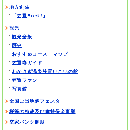
地方創生
「笠置Rock!」
観光
観光全般
歴史
おすすめコース・マップ
笠置寺ガイド
わかさぎ温泉笠置いこいの館
笠置ファン
写真館
全国ご当地鍋フェスタ
桜等の植栽及び維持保全事業
空家バンク制度