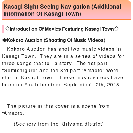
Kasagi Sight-Seeing Navigation (Additional
Information Of Kasagi Town)
◇Introduction Of Movies Featuring Kasagi Town◇
◆Kokoro Auction (Shooting Of Music Videos)
Kokoro Auction has shot two music videos in
Kasagi Town. They are in a series of videos for
three songs that tell a story. The 1st part
“Semishigure” and the 3rd part “Amaoto” were
shot in Kasagi Town. These music videos have
been on YouTube since September 12th, 2015.
The picture in this cover is a scene from
“Amaoto.”
(Scenery from the Kiriyama district)