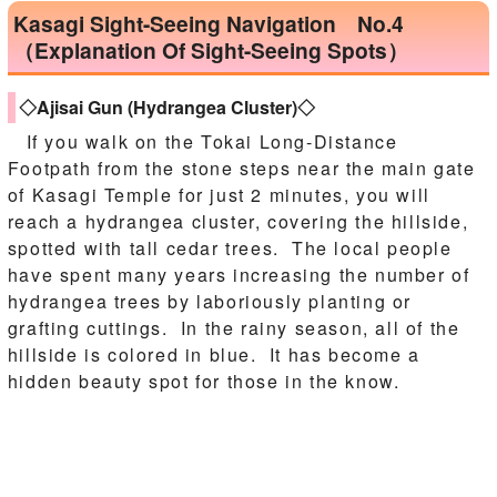
Kasagi Sight-Seeing Navigation No.4
（Explanation Of Sight-Seeing Spots）
◇Ajisai Gun (Hydrangea Cluster)◇
If you walk on the Tokai Long-Distance
Footpath from the stone steps near the main gate
of Kasagi Temple for just 2 minutes, you will
reach a hydrangea cluster, covering the hillside,
spotted with tall cedar trees. The local people
have spent many years increasing the number of
hydrangea trees by laboriously planting or
grafting cuttings. In the rainy season, all of the
hillside is colored in blue. It has become a
hidden beauty spot for those in the know.