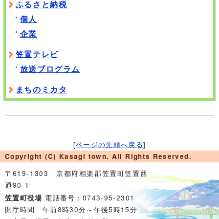
ふるさと納税
個人
企業
笠置テレビ
放送プログラム
まちのミカタ
[
ページの先頭へ戻る
]
Copyright (C) Kasagi town. All Rights Reserved.
〒619-1303 京都府相楽郡笠置町笠置西
通90-1
電話番号：0743-95-2301
笠置町役場
開庁時間 午前8時30分～午後5時15分