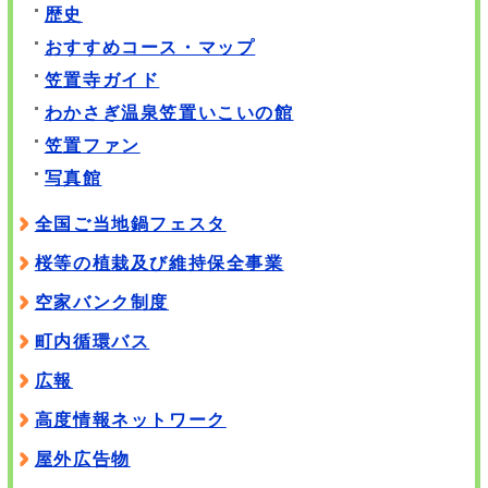
歴史
おすすめコース・マップ
笠置寺ガイド
わかさぎ温泉笠置いこいの館
笠置ファン
写真館
全国ご当地鍋フェスタ
桜等の植栽及び維持保全事業
空家バンク制度
町内循環バス
広報
高度情報ネットワーク
屋外広告物