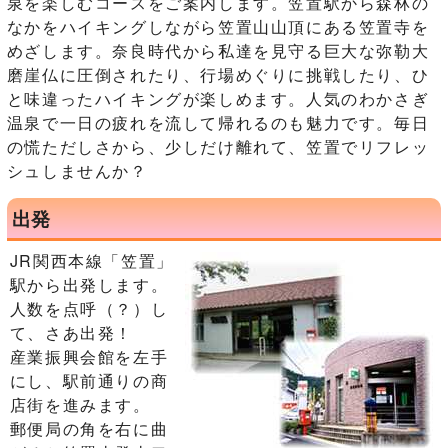
泉を楽しむコースをご案内します。笠置駅から森林の
なかをハイキングしながら笠置山山頂にある笠置寺を
めざします。奈良時代から私達を見守る巨大な弥勒大
磨崖仏に圧倒されたり、行場めぐりに挑戦したり、ひ
と味違ったハイキングが楽しめます。人気のわかさぎ
温泉で一日の疲れを流して帰れるのも魅力です。毎日
の慌ただしさから、少しだけ離れて、笠置でリフレッ
シュしませんか？
出発
JR関西本線「笠置」
駅から出発します。
人数を点呼（？）し
て、さあ出発！
産業振興会館を左手
にし、駅前通りの商
店街を進みます。
郵便局の角を右に曲