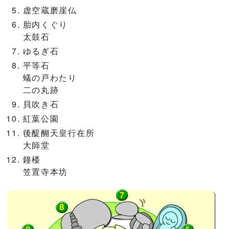
虚空蔵磨崖仏
胎内くぐり
太鼓石
ゆるぎ石
平等石
蟻の戸わたり
二の丸跡
貝吹き石
紅葉公園
後醍醐天皇行在所
大師堂
鐘楼
笠置寺本坊