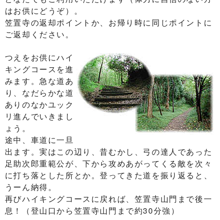
はお供にどうぞ）。
笠置寺の返却ポイントか、お帰り時に同じポイントに
ご返却ください。
つえをお供にハイ
キングコースを進
みます。急な道あ
り、なだらかな道
ありのなかユック
リ進んでいきまし
ょう。
途中、車道に一旦
出ます。実はこの辺り、昔むかし、弓の達人であった
足助次郎重範公が、下から攻めあがってくる敵を次々
に打ち落とした所とか。登ってきた道を振り返ると、
うーん納得。
再びハイキングコースに戻れば、笠置寺山門まで後一
息！（登山口から笠置寺山門まで約30分強）