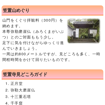
笠置山めぐり
山門をくぐり拝観料（300円）を
納めます。
本尊弥勒磨崖仏（みろくまがいぶ
つ）とのご対面ももう少し。
足下に気を付けながらゆっくり進
んでいきましょう。
一周は約800メートルですが、見どころも多く、一時
間程時間をかけて回りたいものです。
笠置寺見どころガイド
正月堂
弥勒大磨崖仏
十三重石塔
千手窟