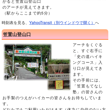
がると笠置山登山口
のアーチが見えてきます。
（駅からここまで約5分）
時刻表を見る、
YahooTransit
（別ウインドウで開く）
へ
笠置山登山口
アーチをくぐる
と、すぐ右手に
「史の道ハイキ
ングコース」入
り口が見えてき
ます。
その手前には、
「笠置もてなし
塾」の皆さんの
お手製のつえがハイカーの皆さんをお待ちしていま
す。
どなたでもご利用いただけます（体力に自信のない方