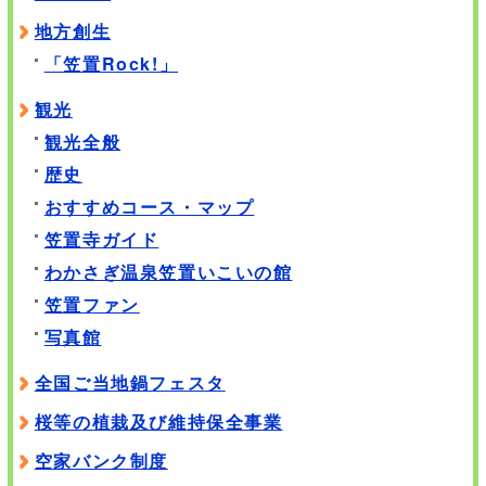
地方創生
「笠置Rock!」
観光
観光全般
歴史
おすすめコース・マップ
笠置寺ガイド
わかさぎ温泉笠置いこいの館
笠置ファン
写真館
全国ご当地鍋フェスタ
桜等の植栽及び維持保全事業
空家バンク制度