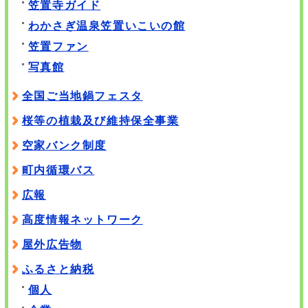
笠置寺ガイド
わかさぎ温泉笠置いこいの館
笠置ファン
写真館
全国ご当地鍋フェスタ
桜等の植栽及び維持保全事業
空家バンク制度
町内循環バス
広報
高度情報ネットワーク
屋外広告物
ふるさと納税
個人