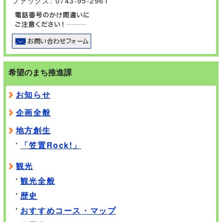
ファックス: 0743-95-2961
希望のまち推進課
お知らせ
企画全般
地方創生
「笠置Rock!」
観光
観光全般
歴史
おすすめコース・マップ