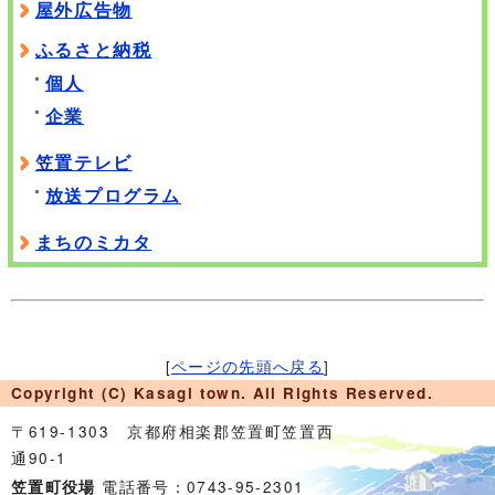
屋外広告物
ふるさと納税
個人
企業
笠置テレビ
放送プログラム
まちのミカタ
[
ページの先頭へ戻る
]
Copyright (C) Kasagi town. All Rights Reserved.
〒619-1303 京都府相楽郡笠置町笠置西
通90-1
電話番号：0743-95-2301
笠置町役場