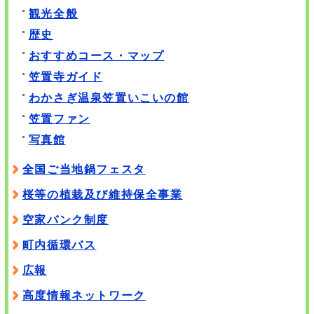
観光全般
歴史
おすすめコース・マップ
笠置寺ガイド
わかさぎ温泉笠置いこいの館
笠置ファン
写真館
全国ご当地鍋フェスタ
桜等の植栽及び維持保全事業
空家バンク制度
町内循環バス
広報
高度情報ネットワーク