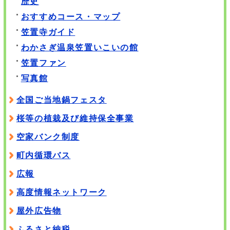
歴史
おすすめコース・マップ
笠置寺ガイド
わかさぎ温泉笠置いこいの館
笠置ファン
写真館
全国ご当地鍋フェスタ
桜等の植栽及び維持保全事業
空家バンク制度
町内循環バス
広報
高度情報ネットワーク
屋外広告物
ふるさと納税