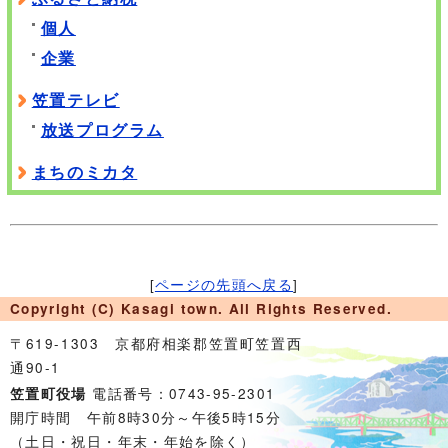
個人
企業
笠置テレビ
放送プログラム
まちのミカタ
[
ページの先頭へ戻る
]
Copyright (C) Kasagi town. All Rights Reserved.
〒619-1303 京都府相楽郡笠置町笠置西
通90-1
電話番号：0743-95-2301
笠置町役場
開庁時間 午前8時30分～午後5時15分
（土日・祝日・年末・年始を除く）