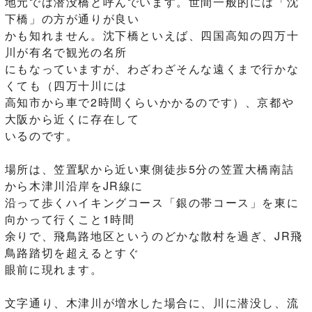
地元では潜没橋と呼んでいます。世間一般的には「沈
下橋」の方が通りが良い
かも知れません。沈下橋といえば、四国高知の四万十
川が有名で観光の名所
にもなっていますが、わざわざそんな遠くまで行かな
くても（四万十川には
高知市から車で2時間くらいかかるのです）、京都や
大阪から近くに存在して
いるのです。
場所は、笠置駅から近い東側徒歩5分の笠置大橋南詰
から木津川沿岸をJR線に
沿って歩くハイキングコース「銀の帯コース」を東に
向かって行くこと1時間
余りで、飛鳥路地区というのどかな散村を過ぎ、JR飛
鳥路踏切を超えるとすぐ
眼前に現れます。
文字通り、木津川が増水した場合に、川に潜没し、流