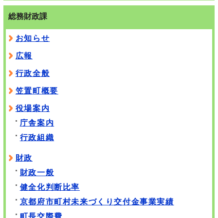
総務財政課
お知らせ
広報
行政全般
笠置町概要
役場案内
庁舎案内
行政組織
財政
財政一般
健全化判断比率
京都府市町村未来づくり交付金事業実績
町長交際費