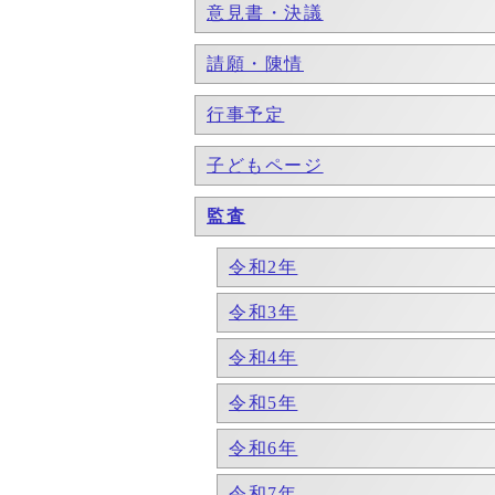
意見書・決議
請願・陳情
行事予定
子どもページ
監査
令和2年
令和3年
令和4年
令和5年
令和6年
令和7年