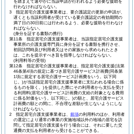
を踏まえて速やかに当該申請が行われるよう必要な援助を
行わなければならない。
3
指定居宅介護支援事業者は、要介護認定の更新の申請が、
遅くとも当該利用者が受けている要介護認定の有効期間の
満了日の30日前には行われるよう、必要な援助を行わなけ
ればならない。
(身分を証する書類の携行)
第11条
指定居宅介護支援事業者は、当該指定居宅介護支援
事業所の介護支援専門員に身分を証する書類を携行させ、
初回訪問時及び利用者又はその家族から求められたとき
は、これを提示すべき旨を指導しなければならない。
(利用料等の受領)
第12条
指定居宅介護支援事業者は、指定居宅介護支援
(法第
46条第4項の規定に基づき居宅介護サービス計画費
(同条第
1項に規定する居宅介護サービス計画費をいう。以下同
じ。)
が当該指定居宅介護支援事業者に支払われる場合に係
るものを除く。)
を提供した際にその利用者から支払を受け
る利用料
(居宅介護サービス計画費の支給の対象となる費用
に係る対価をいう。以下同じ。)
の額と、居宅介護サービス
計画費の額との間に、不合理な差額が生じないようにしな
ければならない。
2
指定居宅介護支援事業者は、
前項
の利用料のほか、利用者
の選定により通常の事業の実施地域以外の地域の居宅を訪
問して指定居宅介護支援を行う場合には、それに要した交
通費の支払を利用者から受けることができる。