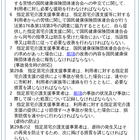
する苦情の国民健康保険団体連合会への申立てに関して、
利用者に対し必要な援助を行わなければならない。
6
指定居宅介護支援事業者は、指定居宅介護支援等に対する
利用者からの苦情に関して国民健康保険団体連合会が行う
法第176条第1項第3号の調査に協力するとともに、自ら提
供した指定居宅介護支援に関して国民健康保険団体連合会
から同号の指導又は助言を受けた場合においては、当該指
導又は助言に従って必要な改善を行わなければならない。
7
指定居宅介護支援事業者は、国民健康保険団体連合会から
の求めがあった場合には、
前項
の改善の内容を国民健康保
険団体連合会に報告しなければならない。
(事故発生時の対応)
第29条
指定居宅介護支援事業者は、利用者に対する指定居
宅介護支援の提供により事故が発生した場合には、速やか
に市町村、利用者の家族等に連絡を行うとともに、必要な
措置を講じなければならない。
2
指定居宅介護支援事業者は、
前項
の事故の状況及び事故に
際して採った処置について記録しなければならない。
3
指定居宅介護支援事業者は、利用者に対する指定居宅介護
支援の提供により賠償すべき事故が発生した場合には、損
害賠償を速やかに行わなければならない。
(虐待の防止)
第29条の2
指定居宅介護支援事業者は、虐待の発生又はそ
の再発を防止するため、次に掲げる措置を講じなければな
らない。