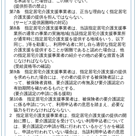
る承諾をした場合は、この限りでない。
(提供拒否の禁止)
第7条
指定居宅介護支援事業者は、正当な理由なく指定居宅
介護支援の提供を拒んではならない。
(サービス提供困難時の対応)
第8条
指定居宅介護支援事業者は、当該指定居宅介護支援事
業所の通常の事業の実施地域
(当該指定居宅介護支援事業所
が通常時に指定居宅介護支援を提供する地域をいう。以下
同じ。)
等を勘案し、利用申込者に対し自ら適切な指定居宅
介護支援を提供することが困難であると認めた場合は、他
の指定居宅介護支援事業者の紹介その他の必要な措置を講
じなければならない。
(受給資格等の確認)
第9条
指定居宅介護支援事業者は、指定居宅介護支援の提供
を求められた場合には、その者の提示する被保険者証によ
って、被保険者資格、要介護認定の有無及び要介護認定の
有効期間を確かめるものとする。
(要介護認定の申請に係る援助)
第10条
指定居宅介護支援事業者は、被保険者の要介護認定
に係る申請について、利用申込者の意思を踏まえ、必要な
協力を行わなければならない。
2
指定居宅介護支援事業者は、指定居宅介護支援の提供の開
始に際し、要介護認定を受けていない利用申込者について
は、要介護認定の申請が既に行われているかどうかを確認
し、申請が行われていない場合は、当該利用申込者の意思