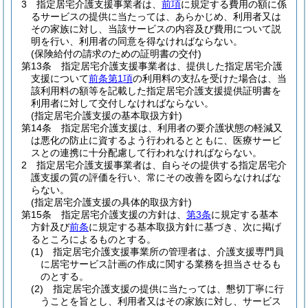
3
指定居宅介護支援事業者は、
前項
に規定する費用の額に係
るサービスの提供に当たっては、あらかじめ、利用者又は
その家族に対し、当該サービスの内容及び費用について説
明を行い、利用者の同意を得なければならない。
(保険給付の請求のための証明書の交付)
第13条
指定居宅介護支援事業者は、提供した指定居宅介護
支援について
前条第1項
の利用料の支払を受けた場合は、当
該利用料の額等を記載した指定居宅介護支援提供証明書を
利用者に対して交付しなければならない。
(指定居宅介護支援の基本取扱方針)
第14条
指定居宅介護支援は、利用者の要介護状態の軽減又
は悪化の防止に資するよう行われるとともに、医療サービ
スとの連携に十分配慮して行われなければならない。
2
指定居宅介護支援事業者は、自らその提供する指定居宅介
護支援の質の評価を行い、常にその改善を図らなければな
らない。
(指定居宅介護支援の具体的取扱方針)
第15条
指定居宅介護支援の方針は、
第3条
に規定する基本
方針及び
前条
に規定する基本取扱方針に基づき、次に掲げ
るところによるものとする。
(1)
指定居宅介護支援事業所の管理者は、介護支援専門員
に居宅サービス計画の作成に関する業務を担当させるも
のとする。
(2)
指定居宅介護支援の提供に当たっては、懇切丁寧に行
うことを旨とし、利用者又はその家族に対し、サービス