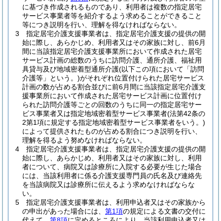
に基づき作成されるものであり、利用者は複数の指定居宅
サービス事業者等を紹介するよう求めることができること
等につき説明を行い、理解を得なければならない。
3
指定居宅介護支援事業者は、指定居宅介護支援の提供の開
始に際し、あらかじめ、利用者又はその家族に対し、前6月
間に当該指定居宅介護支援事業所において作成された居宅
サービス計画の総数のうちに訪問介護、通所介護、福祉用
具貸与及び地域密着型通所介護
(以下この項において「訪問
介護等」という。)
がそれぞれ位置付けられた居宅サービス
計画の数が占める割合並びに前6月間に当該指定居宅介護支
援事業所において作成された居宅サービス計画に位置付け
られた訪問介護等ごとの回数のうちに同一の指定居宅サー
ビス事業者又は指定地域密着型サービス事業者
(法第42条の
2第1項に規定する指定地域密着型サービス事業者をいう。)
によって提供されたものが占める割合につき説明を行い、
理解を得るよう努めなければならない。
4
指定居宅介護支援事業者は、指定居宅介護支援の提供の開
始に際し、あらかじめ、利用者又はその家族に対し、利用
者について、病院又は診療所に入院する必要が生じた場合
には、当該利用者に係る介護支援専門員の氏名及び連絡先
を当該病院又は診療所に伝えるよう求めなければならな
い。
5
指定居宅介護支援事業者は、利用申込者又はその家族から
の申出があった場合には、
第1項
の規定による文書の交付に
代えて、
第8項
に定めるところにより、当該利用申込者又は