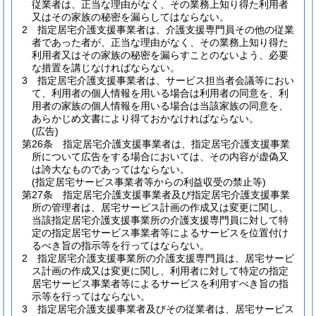
従業者は、正当な理由がなく、その業務上知り得た利用者
又はその家族の秘密を漏らしてはならない。
2
指定居宅介護支援事業者は、介護支援専門員その他の従業
者であった者が、正当な理由がなく、その業務上知り得た
利用者又はその家族の秘密を漏らすことのないよう、必要
な措置を講じなければならない。
3
指定居宅介護支援事業者は、サービス担当者会議等におい
て、利用者の個人情報を用いる場合は利用者の同意を、利
用者の家族の個人情報を用いる場合は当該家族の同意を、
あらかじめ文書により得ておかなければならない。
(広告)
第26条
指定居宅介護支援事業者は、指定居宅介護支援事業
所について広告をする場合においては、その内容が虚偽又
は誇大なものであってはならない。
(指定居宅サービス事業者等からの利益収受の禁止等)
第27条
指定居宅介護支援事業者及び指定居宅介護支援事業
所の管理者は、居宅サービス計画の作成又は変更に関し、
当該指定居宅介護支援事業所の介護支援専門員に対して特
定の指定居宅サービス事業者等によるサービスを位置付け
るべき旨の指示等を行ってはならない。
2
指定居宅介護支援事業所の介護支援専門員は、居宅サービ
ス計画の作成又は変更に関し、利用者に対して特定の指定
居宅サービス事業者等によるサービスを利用すべき旨の指
示等を行ってはならない。
3
指定居宅介護支援事業者及びその従業者は、居宅サービス