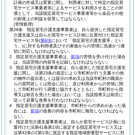
計画の作成又は変更に関し、利用者に対して特定の指定居
宅サービス事業者等によるサービスを利用させることの対
償として、当該指定居宅サービス事業者等から金品その他
の財産上の利益を収受してはならない。
(苦情処理)
第28条
指定居宅介護支援事業者は、自ら提供した指定居宅
介護支援又は自らが居宅サービス計画に位置付けた指定居
宅サービス等
(
第6項
において「指定居宅介護支援等」とい
う。)
に対する利用者及びその家族からの苦情に迅速かつ適
切に対応しなければならない。
2
指定居宅介護支援事業者は、
前項
の苦情を受け付けた場合
は、当該苦情の内容等を記録しなければならない。
3
指定居宅介護支援事業者は、自ら提供した指定居宅介護支
援に関し、法第23条の規定により市町村が行う文書その他
の物件の提出若しくは提示の求め又は当該市町村の職員か
らの質問若しくは照会に応じ、及び利用者からの苦情に関
して市町村が行う調査に協力するとともに、市町村から指
導又は助言を受けた場合においては、当該指導又は助言に
従って必要な改善を行わなければならない。
4
指定居宅介護支援事業者は、市町村からの求めがあった場
合には、
前項
の改善の内容を市町村に報告しなければなら
ない。
5
指定居宅介護支援事業者は、自らが居宅サービス計画に位
置付けた法第41条第1項に規定する指定居宅サービス又は
法第42条の2第1項に規定する指定地域密着型サービスに対