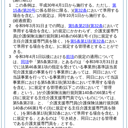
(施行期日)
1
この条例は、平成30年4月1日から施行する。
ただし、
第
15条
(
第20号
に係る部分に限る。)
(
第32条
において準用する
場合を含む。)
の規定は、同年10月1日から施行する。
(経過措置)
2
令和9年3月31日までの間は、
第5条第2項
(
第32条
において
準用する場合を含む。)
の規定にかかわらず、介護支援専門
員
(介護保険法施行規則第140条の66第1号イ
(3)
に規定する
主任介護支援専門員を除く。)
を
第5条第1項
(
第32条
におい
て準用する場合を含む。)
に規定する管理者とすることがで
きる。
3
令和3年4月1日以後における
前項
の規定の適用について
は、
同項
中「第5条第2項」とあるのは「令和3年3月31日ま
でに法第46条第1項の指定を受けている事業所
(基準該当居
宅介護支援の事業を行う事業所にあっては、同日において
当該事業を行っている事業所)
であって、同日において当該
事業所における第5条第1項
(第32条において準用する場合
を含む。)
に規定する管理者
(以下この項において「管理
者」という。)
が介護保険法施行規則第140条の66第1号イ
(3)
に規定する主任介護支援専門員でないものについては、
第5条第2項」と、「介護支援専門員
(介護保険法施行規則第
140条の66第1号イ
(3)
に規定する主任介護支援専門員を除
く。)
を第5条第1項
(第32条において準用する場合を含む。)
に規定する」とあるのは「引き続き、同日における管理者
である介護支援専門員を」とする。