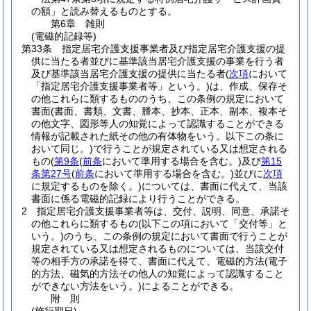
の額」と読み替えるものとする。
第6章
雑則
(電磁的記録等)
第33条
指定居宅介護支援事業者及び指定居宅介護支援の提
供に当たる者並びに基準該当居宅介護支援の事業を行う者
及び基準該当居宅介護支援の提供に当たる者
(
次項
において
「指定居宅介護支援事業者等」という。)
は、作成、保存そ
の他これらに類するもののうち、この条例の規定において
書面
(書面、書類、文書、謄本、抄本、正本、副本、複本そ
の他文字、図形等人の知覚によって認識することができる
情報が記載された紙その他の有体物をいう。以下この条に
おいて同じ。)
で行うことが規定されている又は想定される
もの
(
第9条
(
前条
において準用する場合を含む。)
及び
第15
条第27号
(
前条
において準用する場合を含む。)
並びに
次項
に規定するものを除く。)
については、書面に代えて、当該
書面に係る電磁的記録により行うことができる。
2
指定居宅介護支援事業者等は、交付、説明、同意、承諾そ
の他これらに類するもの
(以下この項において「交付等」と
いう。)
のうち、この条例の規定において書面で行うことが
規定されている又は想定されるものについては、当該交付
等の相手方の承諾を得て、書面に代えて、電磁的方法
(電子
的方法、磁気的方法その他人の知覚によって認識すること
ができない方法をいう。)
によることができる。
附
則