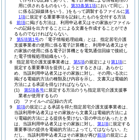
で作られる記録であって、電子計算機による情報処理の
用に供されるものをいう。
第33条第1項
において同じ。)
に係る記録媒体をいう。)
をもって調製するファイルに
第
1項
に規定する重要事項を記録したものを交付する方法
6
前項
に掲げる方法は、利用申込者又はその家族がファイル
への記録を出力することによる文書を作成することができ
るものでなければならない。
7
第5項第1号
の「電子情報処理組織」とは、指定居宅介護
支援事業者の使用に係る電子計算機と、利用申込者又はそ
の家族の使用に係る電子計算機とを電気通信回線で接続し
た電子情報処理組織をいう。
8
指定居宅介護支援事業者は、
第5項
の規定により
第1項
に
規定する重要事項を提供しようとするときは、あらかじ
め、当該利用申込者又はその家族に対し、その用いる次に
掲げる電磁的方法の種類及び内容を示し、文書又は電磁的
方法による承諾を得なければならない。
(1)
第5項各号
に規定する方法のうち指定居宅介護支援事
業者が使用するもの
(2)
ファイルへの記録の方式
9
前項
の規定による承諾を得た指定居宅介護支援事業者は、
当該利用申込者又はその家族から文書又は電磁的方法によ
り電磁的方法による提供を受けない旨の申出があったとき
は、当該利用申込者又はその家族に対し、
第1項
に規定する
重要事項の提供を電磁的方法によってしてはならない。
た
だし、当該利用申込者又はその家族が再び
前項
の規定によ