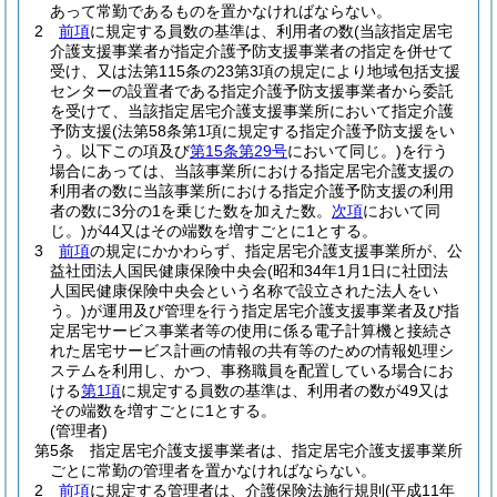
あって常勤であるものを置かなければならない。
2
前項
に規定する員数の基準は、利用者の数
(当該指定居宅
介護支援事業者が指定介護予防支援事業者の指定を併せて
受け、又は法第115条の23第3項の規定により地域包括支援
センターの設置者である指定介護予防支援事業者から委託
を受けて、当該指定居宅介護支援事業所において指定介護
予防支援
(法第58条第1項に規定する指定介護予防支援をい
う。以下この項及び
第15条第29号
において同じ。)
を行う
場合にあっては、当該事業所における指定居宅介護支援の
利用者の数に当該事業所における指定介護予防支援の利用
者の数に3分の1を乗じた数を加えた数。
次項
において同
じ。)
が44又はその端数を増すごとに1とする。
3
前項
の規定にかかわらず、指定居宅介護支援事業所が、公
益社団法人国民健康保険中央会
(昭和34年1月1日に社団法
人国民健康保険中央会という名称で設立された法人をい
う。)
が運用及び管理を行う指定居宅介護支援事業者及び指
定居宅サービス事業者等の使用に係る電子計算機と接続さ
れた居宅サービス計画の情報の共有等のための情報処理シ
ステムを利用し、かつ、事務職員を配置している場合にお
ける
第1項
に規定する員数の基準は、利用者の数が49又は
その端数を増すごとに1とする。
(管理者)
第5条
指定居宅介護支援事業者は、指定居宅介護支援事業所
ごとに常勤の管理者を置かなければならない。
2
前項
に規定する管理者は、介護保険法施行規則
(平成11年