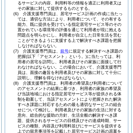
るサービスの内容、利用料等の情報を適正に利用者又は
その家族に対して提供するものとする。
(6)
介護支援専門員は、居宅サービス計画の作成に当たっ
ては、適切な方法により、利用者について、その有する
能力、既に提供を受けている指定居宅サービス等のその
置かれている環境等の評価を通じて利用者が現に抱える
問題点を明らかにし、利用者が自立した日常生活を営む
ことができるように支援する上で解決すべき課題を把握
しなければならない。
(7)
介護支援専門員は、
前号
に規定する解決すべき課題の
把握
(以下「アセスメント」という。)
に当たっては、利
用者の居宅を訪問し、利用者及びその家族に面接して行
わなければならない。
この場合において、介護支援専門
員は、面接の趣旨を利用者及びその家族に対して十分に
説明し、理解を得なければならない。
(8)
介護支援専門員は、利用者の希望及び利用者について
のアセスメントの結果に基づき、利用者の家族の希望及
び当該地域における指定居宅サービス等が提供される体
制を勘案して、当該アセスメントにより把握された解決
すべき課題に対応するための最も適切なサービスの組合
せについて検討し、利用者及びその家族の生活に対する
意向、総合的な援助の方針、生活全般の解決すべき課
題、提供されるサービスの目標及びその達成時期、サー
ビスの種類、内容及び利用料並びにサービスを提供する
上での留意事項等を記載した居宅サービス計画の原案を