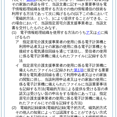
その家族の承諾を得て、当該文書に記すべき重要事項を電
子情報処理組織を使用する方法その他の情報通信の技術を
利用する方法であって次に掲げるもの
(以下この条において
「電磁的方法」という。)
により提供することができる。
こ
の場合において、当該指定居宅介護支援事業者は、当該文
書を交付したものとみなす。
(1)
電子情報処理組織を使用する方法のうち
ア
又は
イ
に掲
げるもの
ア
指定居宅介護支援事業者の使用に係る電子計算機と
利用申込者又はその家族の使用に係る電子計算機とを
接続する電気通信回線を通じて送信し、受信者の使用
に係る電子計算機に備えられたファイルに記録する方
法
イ
指定居宅介護支援事業者の使用に係る電子計算機に
備えられたファイルに記録された
第1項
に規定する重要
事項を電気通信回線を通じて利用申込者又はその家族
の閲覧に供し、当該利用申込者又はその家族の使用に
係る電子計算機に備えられたファイルに当該重要事項
を記録する方法
(電磁的方法による提供を受ける旨の承
諾又は受けない旨の申出をする場合にあっては、指定
居宅介護支援事業者の使用に係る電子計算機に備えら
れたファイルにその旨を記録する方法)
(2)
電磁的記録媒体
(電磁的記録
(電子的方式、磁気的方式
その他人の知覚によっては認識することができない方式