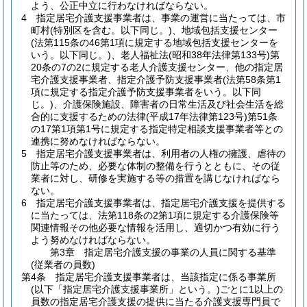
よう、公正中立に行わなければならない。
4
指定居宅介護支援事業者は、事業の運営に当たっては、市
町村
(特別区を含む。以下同じ。)
、地域包括支援センター
(法第115条の46第1項に規定する地域包括支援センターを
いう。以下同じ。)
、老人福祉法
(昭和38年法律第133号)
第
20条の7の2に規定する老人介護支援センター、他の指定居
宅介護支援事業者、指定介護予防支援事業者
(法第58条第1
項に規定する指定介護予防支援事業者をいう。以下同
じ。)
、介護保険施設、障害者の日常生活及び社会生活を総
合的に支援するための法律
(平成17年法律第123号)
第51条
の17第1項第1号に規定する指定特定相談支援事業者等との
連携に努めなければならない。
5
指定居宅介護支援事業者は、利用者の人権の擁護、虐待の
防止等のため、必要な体制の整備を行うとともに、その従
業者に対し、研修を実施する等の措置を講じなければなら
ない。
6
指定居宅介護支援事業者は、指定居宅介護支援を提供する
に当たっては、法第118条の2第1項に規定する介護保険等
関連情報その他必要な情報を活用し、適切かつ有効に行う
よう努めなければならない。
第3章
指定居宅介護支援の事業の人員に関する基準
(従業者の員数)
第4条
指定居宅介護支援事業者は、当該指定に係る事業所
(以下「指定居宅介護支援事業所」という。)
ごとに1以上の
員数の指定居宅介護支援の提供に当たる介護支援専門員で