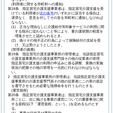
(利用者に関する市町村への通知)
第18条
指定居宅介護支援事業者は、指定居宅介護支援を受
けている利用者が
次の各号
のいずれかに該当する場合は、
遅滞なく、意見を付してその旨を市町村に通知しなければ
ならない。
(1)
正当な理由なしに介護給付等対象サービスの利用に関
する指示に従わないこと等により、要介護状態の程度を
増進させたと認められるとき。
(2)
偽りその他不正の行為によって保険給付の支給を受
け、又は受けようとしたとき。
(管理者の責務)
第19条
指定居宅介護支援事業所の管理者は、当該指定居宅
介護支援事業所の介護支援専門員その他の従業者の管理、
指定居宅介護支援の利用の申込みに係る調整、業務の実施
状況の把握その他の管理を一元的に行わなければならな
い。
2
指定居宅介護支援事業所の管理者は、当該指定居宅介護支
援事業所の介護支援専門員その他の従業者にこの章の規定
を遵守させるため必要な指揮命令を行うものとする。
(運営規程)
第20条
指定居宅介護支援事業者は、指定居宅介護支援事業
所ごとに、次に掲げる事業の運営についての重要事項に関
する規程
(以下「運営規程」という。)
を定めるものとす
る。