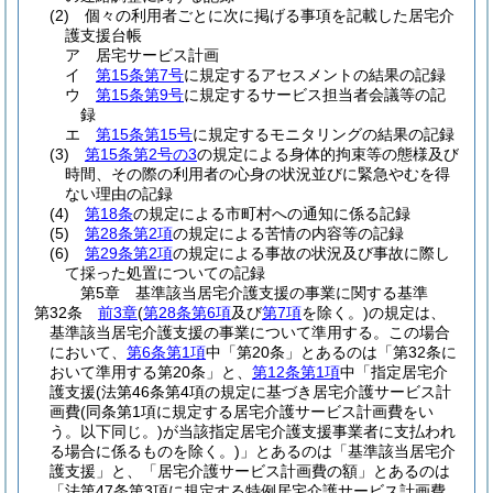
(2)
個々の利用者ごとに次に掲げる事項を記載した居宅介
護支援台帳
ア
居宅サービス計画
イ
第15条第7号
に規定するアセスメントの結果の記録
ウ
第15条第9号
に規定するサービス担当者会議等の記
録
エ
第15条第15号
に規定するモニタリングの結果の記録
(3)
第15条第2号の3
の規定による身体的拘束等の態様及び
時間、その際の利用者の心身の状況並びに緊急やむを得
ない理由の記録
(4)
第18条
の規定による市町村への通知に係る記録
(5)
第28条第2項
の規定による苦情の内容等の記録
(6)
第29条第2項
の規定による事故の状況及び事故に際し
て採った処置についての記録
第5章
基準該当居宅介護支援の事業に関する基準
第32条
前3章
(
第28条第6項
及び
第7項
を除く。)
の規定は、
基準該当居宅介護支援の事業について準用する。
この場合
において、
第6条第1項
中「第20条」とあるのは「第32条に
おいて準用する第20条」と、
第12条第1項
中「指定居宅介
護支援
(法第46条第4項の規定に基づき居宅介護サービス計
画費
(同条第1項に規定する居宅介護サービス計画費をい
う。以下同じ。)
が当該指定居宅介護支援事業者に支払われ
る場合に係るものを除く。)
」とあるのは「基準該当居宅介
護支援」と、「居宅介護サービス計画費の額」とあるのは
「法第47条第3項に規定する特例居宅介護サービス計画費