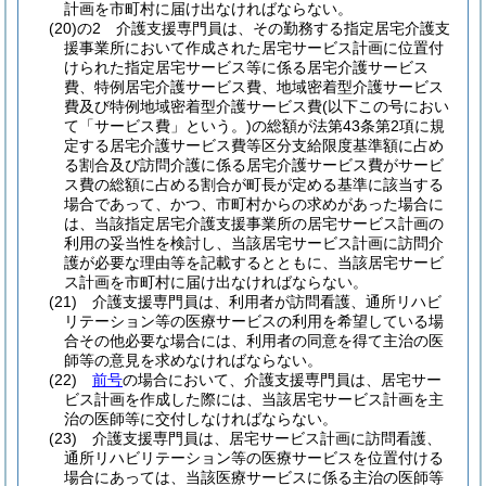
計画を市町村に届け出なければならない。
(20)の2
介護支援専門員は、その勤務する指定居宅介護支
援事業所において作成された居宅サービス計画に位置付
けられた指定居宅サービス等に係る居宅介護サービス
費、特例居宅介護サービス費、地域密着型介護サービス
費及び特例地域密着型介護サービス費
(以下この号におい
て「サービス費」という。)
の総額が法第43条第2項に規
定する居宅介護サービス費等区分支給限度基準額に占め
る割合及び訪問介護に係る居宅介護サービス費がサービ
ス費の総額に占める割合が町長が定める基準に該当する
場合であって、かつ、市町村からの求めがあった場合に
は、当該指定居宅介護支援事業所の居宅サービス計画の
利用の妥当性を検討し、当該居宅サービス計画に訪問介
護が必要な理由等を記載するとともに、当該居宅サービ
ス計画を市町村に届け出なければならない。
(21)
介護支援専門員は、利用者が訪問看護、通所リハビ
リテーション等の医療サービスの利用を希望している場
合その他必要な場合には、利用者の同意を得て主治の医
師等の意見を求めなければならない。
(22)
前号
の場合において、介護支援専門員は、居宅サー
ビス計画を作成した際には、当該居宅サービス計画を主
治の医師等に交付しなければならない。
(23)
介護支援専門員は、居宅サービス計画に訪問看護、
通所リハビリテーション等の医療サービスを位置付ける
場合にあっては、当該医療サービスに係る主治の医師等