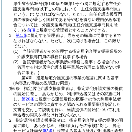
厚生省令第36号)
第140条の66第1号イ
(3)
に規定する主任介
護支援専門員
(以下この項において「主任介護支援専門員」
という。)
でなければならない。
ただし、主任介護支援専門
員の確保が著しく困難である等やむを得ない理由がある場
合については、介護支援専門員
(主任介護支援専門員を除
く。)
を
前項
に規定する管理者とすることができる。
3
第1項
に規定する管理者は、専らその職務に従事する者で
なければならない。
ただし、次に掲げる場合は、この限り
でない。
(1)
当該管理者がその管理する指定居宅介護支援事業所の
介護支援専門員の職務に従事する場合
(2)
当該管理者が他の事業所の職務に従事する場合
(その
管理する指定居宅介護支援事業所の管理に支障がない場
合に限る。)
第4章
指定居宅介護支援の事業の運営に関する基準
(内容及び手続の説明及び同意)
第6条
指定居宅介護支援事業者は、指定居宅介護支援の提供
の開始に際し、あらかじめ、利用申込者又はその家族に対
し、
第20条
に規定する運営規程の概要その他の利用申込者
のサービスの選択に資すると認められる重要事項を記した
文書を交付して説明を行い、当該提供の開始について利用
申込者の同意を得なければならない。
2
指定居宅介護支援事業者は、指定居宅介護支援の提供の開
始に際し、あらかじめ、利用者又はその家族に対し、居宅
サービス計画が
第3条
に規定する基本方針及び利用者の希望