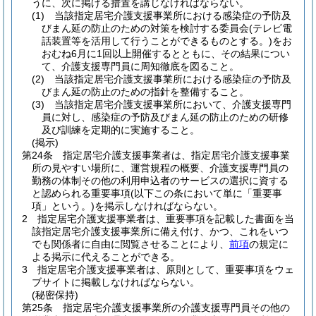
うに、次に掲げる措置を講じなければならない。
(1)
当該指定居宅介護支援事業所における感染症の予防及
びまん延の防止のための対策を検討する委員会
(テレビ電
話装置等を活用して行うことができるものとする。)
をお
おむね6月に1回以上開催するとともに、その結果につい
て、介護支援専門員に周知徹底を図ること。
(2)
当該指定居宅介護支援事業所における感染症の予防及
びまん延の防止のための指針を整備すること。
(3)
当該指定居宅介護支援事業所において、介護支援専門
員に対し、感染症の予防及びまん延の防止のための研修
及び訓練を定期的に実施すること。
(掲示)
第24条
指定居宅介護支援事業者は、指定居宅介護支援事業
所の見やすい場所に、運営規程の概要、介護支援専門員の
勤務の体制その他の利用申込者のサービスの選択に資する
と認められる重要事項
(以下この条において単に「重要事
項」という。)
を掲示しなければならない。
2
指定居宅介護支援事業者は、重要事項を記載した書面を当
該指定居宅介護支援事業所に備え付け、かつ、これをいつ
でも関係者に自由に閲覧させることにより、
前項
の規定に
よる掲示に代えることができる。
3
指定居宅介護支援事業者は、原則として、重要事項をウェ
ブサイトに掲載しなければならない。
(秘密保持)
第25条
指定居宅介護支援事業所の介護支援専門員その他の