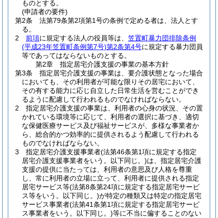
ものとする。
(申請者の要件)
第2条
法第79条第2項第1号の条例で定める者は、法人とす
る。
2
前項
に規定する法人の役員等は、
笠置町暴力団排除条例
(平成23年笠置町条例第7号)
第2条第4号
に規定する暴力団員
等であってはならないものとする。
第2章
指定居宅介護支援の事業の基本方針
第3条
指定居宅介護支援の事業は、要介護状態となった場合
においても、その利用者が可能な限りその居宅において、
その有する能力に応じ自立した日常生活を営むことができ
るように配慮して行われるものでなければならない。
2
指定居宅介護支援の事業は、利用者の心身の状況、その置
かれている環境等に応じて、利用者の選択に基づき、適切
な保健医療サービス及び福祉サービスが、多様な事業者か
ら、総合的かつ効率的に提供されるよう配慮して行われる
ものでなければならない。
3
指定居宅介護支援事業者
(法第46条第1項に規定する指定
居宅介護支援事業者をいう。以下同じ。)
は、指定居宅介護
支援の提供に当たっては、利用者の意思及び人格を尊重
し、常に利用者の立場に立って、利用者に提供される指定
居宅サービス等
(法第8条第24項に規定する指定居宅サービ
ス等をいう。以下同じ。)
が特定の種類又は特定の指定居宅
サービス事業者
(法第41条第1項に規定する指定居宅サービ
ス事業者をいう。以下同じ。)
等に不当に偏することのない