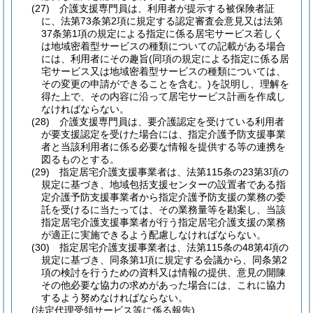
(27)
介護支援専門員は、利用者が提示する被保険者証
に、法第73条第2項に規定する認定審査会意見又は法第
37条第1項の規定による指定に係る居宅サービス若しく
は地域密着型サービスの種類についての記載がある場合
には、利用者にその趣旨
(同項の規定による指定に係る居
宅サービス又は地域密着型サービスの種類については、
その変更の申請ができることを含む。)
を説明し、理解を
得た上で、その内容に沿って居宅サービス計画を作成し
なければならない。
(28)
介護支援専門員は、要介護認定を受けている利用者
が要支援認定を受けた場合には、指定介護予防支援事業
者と当該利用者に係る必要な情報を提供する等の連携を
図るものとする。
(29)
指定居宅介護支援事業者は、法第115条の23第3項の
規定に基づき、地域包括支援センターの設置者である指
定介護予防支援事業者から指定介護予防支援の業務の委
託を受けるに当たっては、その業務量等を勘案し、当該
指定居宅介護支援事業者が行う指定居宅介護支援の業務
が適正に実施できるよう配慮しなければならない。
(30)
指定居宅介護支援事業者は、法第115条の48第4項の
規定に基づき、同条第1項に規定する会議から、同条第2
項の検討を行うための資料又は情報の提供、意見の開陳
その他必要な協力の求めがあった場合には、これに協力
するよう努めなければならない。
(法定代理受領サービス等に係る報告)