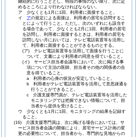
継続的に行うこととし、特段の事情のない限り、次に定
めるところにより行わなければならない。
ア
少なくとも1月に1回、利用者に面接すること。
イ
ア
の規定による面接は、利用者の居宅を訪問するこ
とによって行うこと。
ただし、次のいずれにも該当す
る場合であって、少なくとも2月に1回、利用者の居宅
を訪問し、利用者に面接するときは、利用者の居宅を
訪問しない月においては、テレビ電話装置等を活用し
て、利用者に面接することができるものとする。
(ア)
テレビ電話装置等を活用して面接を行うことに
ついて、文書により利用者の同意を得ていること。
(イ)
サービス担当者会議等において、次に掲げる事
項について主治の医師、担当者その他の関係者の合
意を得ていること。
a
利用者の心身の状況が安定していること。
b
利用者がテレビ電話装置等を活用して意思疎通を
行うことができること。
c
介護支援専門員が、テレビ電話装置等を活用した
モニタリングでは把握できない情報について、担
当者から提供を受けること。
ウ
少なくとも1月に1回、モニタリングの結果を記録す
ること。
(16)
介護支援専門員は、次に掲げる場合においては、サ
ービス担当者会議の開催により、居宅サービス計画の変
更の必要性について、担当者から、専門的な見地からの