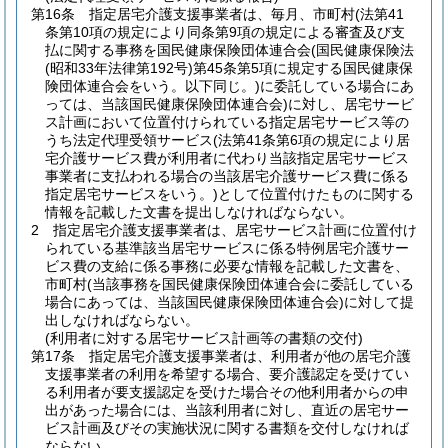
第16条
指定居宅介護支援事業者は、毎月、市町村
(法第41
条第10項の規定により同条第9項の規定による審査及び支
払に関する事務を国民健康保険団体連合会
(国民健康保険法
(昭和33年法律第192号)
第45条第5項に規定する国民健康保
険団体連合会をいう。以下同じ。)
に委託している場合にあ
っては、当該国民健康保険団体連合会)
に対し、居宅サービ
ス計画において位置付けられている指定居宅サービス等の
うち法定代理受領サービス
(法第41条第6項の規定により居
宅介護サービス費が利用者に代わり当該指定居宅サービス
事業者に支払われる場合の当該居宅介護サービス費に係る
指定居宅サービスをいう。)
として位置付けたものに関する
情報を記載した文書を提出しなければならない。
2
指定居宅介護支援事業者は、居宅サービス計画に位置付け
られている基準該当居宅サービスに係る特例居宅介護サー
ビス費の支給に係る事務に必要な情報を記載した文書を、
市町村
(当該事務を国民健康保険団体連合会に委託している
場合にあっては、当該国民健康保険団体連合会)
に対して提
出しなければならない。
(利用者に対する居宅サービス計画等の書類の交付)
第17条
指定居宅介護支援事業者は、利用者が他の居宅介護
支援事業者の利用を希望する場合、要介護認定を受けてい
る利用者が要支援認定を受けた場合その他利用者からの申
出があった場合には、当該利用者に対し、直近の居宅サー
ビス計画及びその実施状況に関する書類を交付しなければ
ならない。