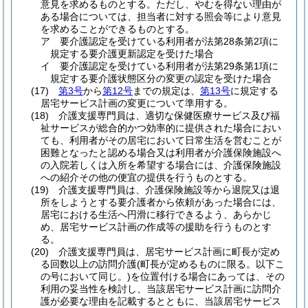
意見を求めるものとする。
ただし、やむを得ない理由が
ある場合については、担当者に対する照会等により意見
を求めることができるものとする。
ア
要介護認定を受けている利用者が法第28条第2項に
規定する要介護更新認定を受けた場合
イ
要介護認定を受けている利用者が法第29条第1項に
規定する要介護状態区分の変更の認定を受けた場合
(17)
第3号
から
第12号
までの規定は、
第13号
に規定する
居宅サービス計画の変更について準用する。
(18)
介護支援専門員は、適切な保健医療サービス及び福
祉サービスが総合的かつ効率的に提供された場合におい
ても、利用者がその居宅において日常生活を営むことが
困難となったと認める場合又は利用者が介護保険施設へ
の入院若しくは入所を希望する場合には、介護保険施設
への紹介その他の便宜の提供を行うものとする。
(19)
介護支援専門員は、介護保険施設等から退院又は退
所をしようとする要介護者から依頼があった場合には、
居宅における生活へ円滑に移行できるよう、あらかじ
め、居宅サービス計画の作成等の援助を行うものとす
る。
(20)
介護支援専門員は、居宅サービス計画に町長が定め
る回数以上の訪問介護
(町長が定めるものに限る。以下こ
の号において同じ。)
を位置付ける場合にあっては、その
利用の妥当性を検討し、当該居宅サービス計画に訪問介
護が必要な理由を記載するとともに、当該居宅サービス