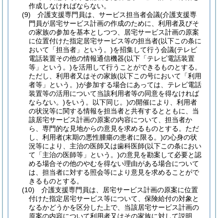
作成しなければならない。
(9)
介護支援専門員は、サービス担当者会議
(介護支援専
門員が居宅サービス計画の作成のために、利用者及びそ
の家族の参加を基本としつつ、居宅サービス計画の原案
に位置付けた指定居宅サービス等の担当者
(以下この条に
おいて「担当者」という。)
を招集して行う会議
(テレビ
電話装置その他の情報通信機器
(以下「テレビ電話装置
等」という。)
を活用して行うことができるものとする。
ただし、利用者又はその家族
(以下この号において「利用
者等」という。)
が参加する場合にあっては、テレビ電話
装置等の活用について当該利用者等の同意を得なければ
ならない。)
をいう。以下同じ。)
の開催により、利用者
の状況等に関する情報を担当者と共有するとともに、当
該居宅サービス計画の原案の内容について、担当者か
ら、専門的な見地からの意見を求めるものとする。
ただ
し、利用者
(末期の悪性腫瘍の患者に限る。)
の心身の状
況等により、主治の医師又は歯科医師
(以下この条におい
て「主治の医師等」という。)
の意見を勘案して必要と認
める場合その他のやむを得ない理由がある場合について
は、担当者に対する照会等により意見を求めることがで
きるものとする。
(10)
介護支援専門員は、居宅サービス計画の原案に位置
付けた指定居宅サービス等について、保険給付の対象と
なるかどうかを区分した上で、当該居宅サービス計画の
原案の内容について利用者又はその家族に対して説明