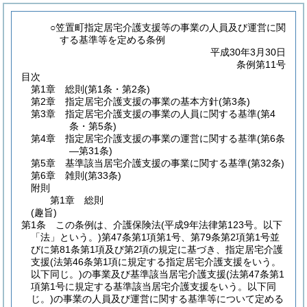
○笠置町指定居宅介護支援等の事業の人員及び運営に関
する基準等を定める条例
平成30年3月30日
条例第11号
目次
第1章
総則
(第1条・第2条)
第2章
指定居宅介護支援の事業の基本方針
(第3条)
第3章
指定居宅介護支援の事業の人員に関する基準
(第4
条・第5条)
第4章
指定居宅介護支援の事業の運営に関する基準
(第6条
―第31条)
第5章
基準該当居宅介護支援の事業に関する基準
(第32条)
第6章
雑則
(第33条)
附則
第1章
総則
(趣旨)
第1条
この条例は、介護保険法
(平成9年法律第123号。以下
「法」という。)
第47条第1項第1号、第79条第2項第1号並
びに第81条第1項及び第2項の規定に基づき、指定居宅介護
支援
(法第46条第1項に規定する指定居宅介護支援をいう。
以下同じ。)
の事業及び基準該当居宅介護支援
(法第47条第1
項第1号に規定する基準該当居宅介護支援をいう。以下同
じ。)
の事業の人員及び運営に関する基準等について定める