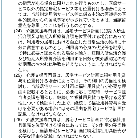
の指示がある場合に限りこれを行うものとし、医療サー
ビス以外の指定居宅サービス等を位置付ける場合にあっ
ては、当該指定居宅サービス等に係る主治の医師等の医
学的観点からの留意事項が示されているときは、当該留
意点を尊重してこれを行うものとする。
(24)
介護支援専門員は、居宅サービス計画に短期入所生
活介護又は短期入所療養介護を位置付ける場合にあって
は、利用者の居宅における自立した日常生活の維持に十
分に留意するものとし、利用者の心身の状況等を勘案し
て特に必要と認められる場合を除き、短期入所生活介護
及び短期入所療養介護を利用する日数が要介護認定の有
効期間のおおむね半数を超えないようにしなければなら
ない。
(25)
介護支援専門員は、居宅サービス計画に福祉用具貸
与を位置付ける場合にあっては、その利用の妥当性を検
討し、当該居宅サービス計画に福祉用具貸与が必要な理
由を記載するとともに、必要に応じて随時、サービス担
当者会議を開催し、継続して福祉用具貸与を受ける必要
性について検証をした上で、継続して福祉用具貸与を受
ける必要がある場合にはその理由を居宅サービス計画に
記載しなければならない。
(26)
介護支援専門員は、居宅サービス計画に特定福祉用
具販売を位置付ける場合にあっては、その利用の妥当性
を検討し、当該居宅サービス計画に特定福祉用具販売が
必要な理由を記載しなければならない。