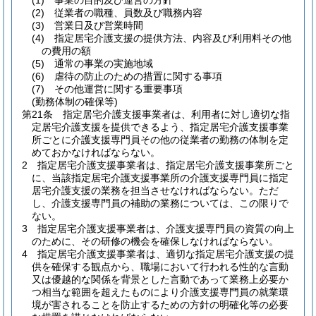
(1)
事業の目的及び運営の方針
(2)
従業者の職種、員数及び職務内容
(3)
営業日及び営業時間
(4)
指定居宅介護支援の提供方法、内容及び利用料その他
の費用の額
(5)
通常の事業の実施地域
(6)
虐待の防止のための措置に関する事項
(7)
その他運営に関する重要事項
(勤務体制の確保等)
第21条
指定居宅介護支援事業者は、利用者に対し適切な指
定居宅介護支援を提供できるよう、指定居宅介護支援事業
所ごとに介護支援専門員その他の従業者の勤務の体制を定
めておかなければならない。
2
指定居宅介護支援事業者は、指定居宅介護支援事業所ごと
に、当該指定居宅介護支援事業所の介護支援専門員に指定
居宅介護支援の業務を担当させなければならない。
ただ
し、介護支援専門員の補助の業務については、この限りで
ない。
3
指定居宅介護支援事業者は、介護支援専門員の資質の向上
のために、その研修の機会を確保しなければならない。
4
指定居宅介護支援事業者は、適切な指定居宅介護支援の提
供を確保する観点から、職場において行われる性的な言動
又は優越的な関係を背景とした言動であって業務上必要か
つ相当な範囲を超えたものにより介護支援専門員の就業環
境が害されることを防止するための方針の明確化等の必要