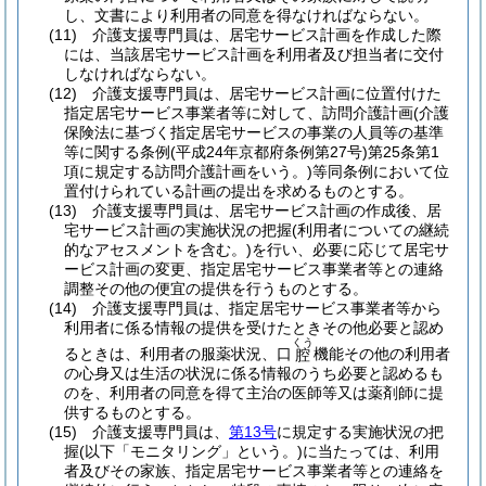
し、文書により利用者の同意を得なければならない。
(11)
介護支援専門員は、居宅サービス計画を作成した際
には、当該居宅サービス計画を利用者及び担当者に交付
しなければならない。
(12)
介護支援専門員は、居宅サービス計画に位置付けた
指定居宅サービス事業者等に対して、訪問介護計画
(介護
保険法に基づく指定居宅サービスの事業の人員等の基準
等に関する条例
(平成24年京都府条例第27号)
第25条第1
項に規定する訪問介護計画をいう。)
等同条例において位
置付けられている計画の提出を求めるものとする。
(13)
介護支援専門員は、居宅サービス計画の作成後、居
宅サービス計画の実施状況の把握
(利用者についての継続
的なアセスメントを含む。)
を行い、必要に応じて居宅サ
ービス計画の変更、指定居宅サービス事業者等との連絡
調整その他の便宜の提供を行うものとする。
(14)
介護支援専門員は、指定居宅サービス事業者等から
利用者に係る情報の提供を受けたときその他必要と認め
くう
るときは、利用者の服薬状況、口
機能その他の利用者
腔
の心身又は生活の状況に係る情報のうち必要と認めるも
のを、利用者の同意を得て主治の医師等又は薬剤師に提
供するものとする。
(15)
介護支援専門員は、
第13号
に規定する実施状況の把
握
(以下「モニタリング」という。)
に当たっては、利用
者及びその家族、指定居宅サービス事業者等との連絡を