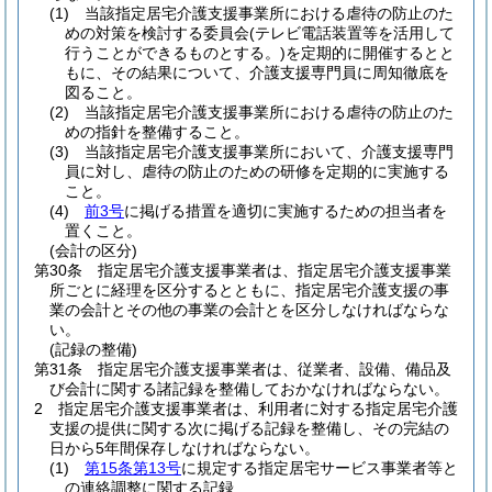
(1)
当該指定居宅介護支援事業所における虐待の防止のた
めの対策を検討する委員会
(テレビ電話装置等を活用して
行うことができるものとする。)
を定期的に開催するとと
もに、その結果について、介護支援専門員に周知徹底を
図ること。
(2)
当該指定居宅介護支援事業所における虐待の防止のた
めの指針を整備すること。
(3)
当該指定居宅介護支援事業所において、介護支援専門
員に対し、虐待の防止のための研修を定期的に実施する
こと。
(4)
前3号
に掲げる措置を適切に実施するための担当者を
置くこと。
(会計の区分)
第30条
指定居宅介護支援事業者は、指定居宅介護支援事業
所ごとに経理を区分するとともに、指定居宅介護支援の事
業の会計とその他の事業の会計とを区分しなければならな
い。
(記録の整備)
第31条
指定居宅介護支援事業者は、従業者、設備、備品及
び会計に関する諸記録を整備しておかなければならない。
2
指定居宅介護支援事業者は、利用者に対する指定居宅介護
支援の提供に関する次に掲げる記録を整備し、その完結の
日から5年間保存しなければならない。
(1)
第15条第13号
に規定する指定居宅サービス事業者等と
の連絡調整に関する記録