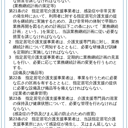
な措置を講じなければならない。
(業務継続計画の策定等)
第21条の2
指定居宅介護支援事業者は、感染症や非常災害
の発生時において、利用者に対する指定居宅介護支援の提
供を継続的に実施するための、及び非常時の体制で早期の
業務再開を図るための計画
(以下この条において「業務継続
計画」という。)
を策定し、当該業務継続計画に従い必要な
措置を講じなければならない。
2
指定居宅介護支援事業者は、介護支援専門員に対し、業務
継続計画について周知するとともに、必要な研修及び訓練
を定期的に実施しなければならない。
3
指定居宅介護支援事業者は、定期的に業務継続計画の見直
しを行い、必要に応じて業務継続計画の変更を行うものと
する。
(設備及び備品等)
第22条
指定居宅介護支援事業者は、事業を行うために必要
な広さの区画を有するとともに、指定居宅介護支援の提供
に必要な設備及び備品等を備えなければならない。
(従業者の健康管理)
第23条
指定居宅介護支援事業者は、介護支援専門員の清潔
の保持及び健康状態について、必要な管理を行わなければ
ならない。
(感染症の予防及びまん延の防止のための措置)
第23条の2
指定居宅介護支援事業者は、当該指定居宅介護
支援事業所において感染症が発生し、又はまん延しないよ