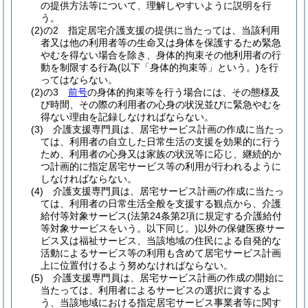
の提供方法等について、理解しやすいように説明を行
う。
(2)の2
指定居宅介護支援の提供に当たっては、当該利用
者又は他の利用者等の生命又は身体を保護するため緊急
やむを得ない場合を除き、身体的拘束その他利用者の行
動を制限する行為
(以下「身体的拘束等」という。)
を行
ってはならない。
(2)の3
前号
の身体的拘束等を行う場合には、その態様及
び時間、その際の利用者の心身の状況並びに緊急やむを
得ない理由を記録しなければならない。
(3)
介護支援専門員は、居宅サービス計画の作成に当たっ
ては、利用者の自立した日常生活の支援を効果的に行う
ため、利用者の心身又は家族の状況等に応じ、継続的か
つ計画的に指定居宅サービス等の利用が行われるように
しなければならない。
(4)
介護支援専門員は、居宅サービス計画の作成に当たっ
ては、利用者の日常生活全般を支援する観点から、介護
給付等対象サービス
(法第24条第2項に規定する介護給付
等対象サービスをいう。以下同じ。)
以外の保健医療サー
ビス又は福祉サービス、当該地域の住民による自発的な
活動によるサービス等の利用も含めて居宅サービス計画
上に位置付けるよう努めなければならない。
(5)
介護支援専門員は、居宅サービス計画の作成の開始に
当たっては、利用者によるサービスの選択に資するよ
う、当該地域における指定居宅サービス事業者等に関す