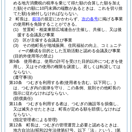
める地方消費税の税率を乗じて得た額の合算した額を加え
た額
(その額に10円未満の端数があるときは、これを切り捨
てた額)
を納付しなければならない。
2
町長は、
前項
の規定にかかわらず、
次の各号
に掲げる事業
の使用料を免除することができる。
(1)
笠置町・相楽東部広域連合が主催し、共催し、又は後
援する会議及び事業
(2)
区が主催する会議及び事業
(3)
その他町長が地域振興、住民福祉の向上、コミュニテ
ィーの醸成を目的とした互助活動と認める会議及び事業
(目的外使用等の禁止)
第9条
使用者は、使用の許可を受けた目的以外につむぎを使
用し、又はその使用の権限を譲渡し、若しくは転貸しては
ならない。
(遵守事項)
第10条
つむぎを利用する者
(使用者を含む。以下同じ。)
は、つむぎ内の規律を守り、この条例、規則その他町長の
指示に従わなければならない。
(賠償責任)
第11条
つむぎを利用する者は、つむぎの施設等を損傷し、
又は滅失させたときは、町長が定める額を賠償しなければ
ならない。
(指定管理者による管理)
第12条
町長は、つむぎの管理運営上必要と認めるときは、
地方自治法
(昭和22年法律第67号。以下「法」という。)
第