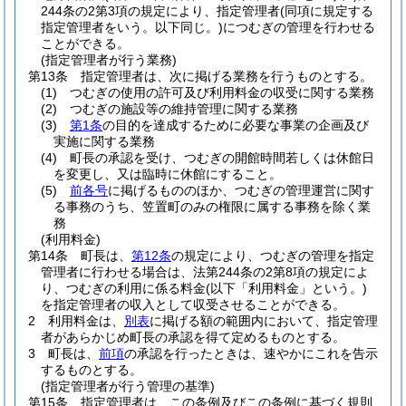
244条の2第3項の規定により、指定管理者
(同項に規定する
指定管理者をいう。以下同じ。)
につむぎの管理を行わせる
ことができる。
(指定管理者が行う業務)
第13条
指定管理者は、次に掲げる業務を行うものとする。
(1)
つむぎの使用の許可及び利用料金の収受に関する業務
(2)
つむぎの施設等の維持管理に関する業務
(3)
第1条
の目的を達成するために必要な事業の企画及び
実施に関する業務
(4)
町長の承認を受け、つむぎの開館時間若しくは休館日
を変更し、又は臨時に休館にすること。
(5)
前各号
に掲げるもののほか、つむぎの管理運営に関す
る事務のうち、笠置町のみの権限に属する事務を除く業
務
(利用料金)
第14条
町長は、
第12条
の規定により、つむぎの管理を指定
管理者に行わせる場合は、法第244条の2第8項の規定によ
り、つむぎの利用に係る料金
(以下「利用料金」という。)
を指定管理者の収入として収受させることができる。
2
利用料金は、
別表
に掲げる額の範囲内において、指定管理
者があらかじめ町長の承認を得て定めるものとする。
3
町長は、
前項
の承認を行ったときは、速やかにこれを告示
するものとする。
(指定管理者が行う管理の基準)
第15条
指定管理者は、この条例及びこの条例に基づく規則