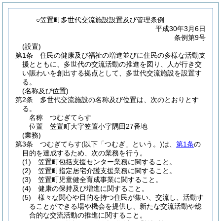
○笠置町多世代交流施設設置及び管理条例
平成30年3月6日
条例第9号
(設置)
第1条
住民の健康及び福祉の増進並びに住民の多様な活動支
援とともに、多世代の交流活動の推進を図り、人が行き交
い賑わいを創出する拠点として、多世代交流施設を設置す
る。
(名称及び位置)
第2条
多世代交流施設の名称及び位置は、次のとおりとす
る。
名称 つむぎてらす
位置 笠置町大字笠置小字隅田27番地
(業務)
第3条
つむぎてらす
(以下「つむぎ」という。)
は、
第1条
の
目的を達成するため、次の業務を行う。
(1)
笠置町包括支援センター業務に関すること。
(2)
笠置町指定居宅介護支援業務に関すること。
(3)
笠置町児童健全育成事業に関すること。
(4)
健康の保持及び増進に関すること。
(5)
様々な関心や目的を持つ住民が集い、交流し、活動す
ることができる場や機会を提供し、新たな交流活動や総
合的な交流活動の推進に関すること。