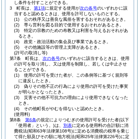
し条件を付すことができる。
3
町長は、
第1項
に規定する使用が
次の各号
のいずれかに該
当すると認めるときは、使用を許可しないものとする。
(1)
公の秩序又は善良な風俗を害するおそれがあるとき。
(2)
専ら営利を図る目的で使用するおそれがあるとき。
(3)
特定の宗教のための布教又は利害を与えるおそれがあ
るとき。
(4)
政党・政治活動の集会及び事業であるとき。
(5)
その他施設等の管理上支障があるとき。
(許可の取消し等)
第7条
町長は、
次の各号
のいずれかに該当するときは、使用
の許可を取り消し、又は使用を制限し、若しくは中止させ
ることができる。
(1)
使用の許可を受けた者が、この条例等に基づく規則等
に違反したとき。
(2)
偽りその他不正の行為により使用の許可を受けた事実
が明らかとなったとき。
(3)
災害その他不可抗力の理由により使用できなくなった
とき。
(4)
その他町長がやむを得ないと認めたとき。
(使用料)
第8条
第6条
の規定によりつむぎの使用許可を受けた者
(以下
「使用者」という。)
は、
別表
に定める使用料の合計額に消
費税法
(昭和63年法律第108号)
に定める消費税の税率を乗じ
て得た額及びその額に地方税法
(昭和25年法律第226号)
に定