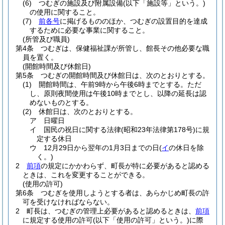
(6)
つむぎの施設及び附属設備
(以下「施設等」という。)
の使用に関すること。
(7)
前各号
に掲げるもののほか、つむぎの設置目的を達成
するために必要な事業に関すること。
(所管及び職員)
第4条
つむぎは、保健福祉課が所管し、館長その他必要な職
員を置く。
(開館時間及び休館日)
第5条
つむぎの開館時間及び休館日は、次のとおりとする。
(1)
開館時間は、午前9時から午後6時までとする。
ただ
し、原則夜間使用は午後10時までとし、以降の延長は認
めないものとする。
(2)
休館日は、次のとおりとする。
ア
日曜日
イ
国民の祝日に関する法律
(昭和23年法律第178号)
に規
定する休日
ウ
12月29日から翌年の1月3日までの日
(
イ
の休日を除
く。)
2
前項
の規定にかかわらず、町長が特に必要があると認める
ときは、これを変更することができる。
(使用の許可)
第6条
つむぎを使用しようとする者は、あらかじめ町長の許
可を受けなければならない。
2
町長は、つむぎの管理上必要があると認めるときは、
前項
に規定する使用の許可
(以下「使用の許可」という。)
に際