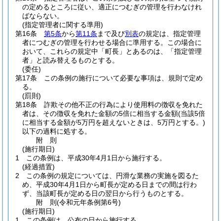
の定めるところに従い、適正につむぎの管理を行わなけれ
ばならない。
(指定管理者に関する準用)
第16条
第5条
から
第11条
まで及び
別表
の規定は、指定管理
者につむぎの管理を行わせる場合に準用する。
この場合に
おいて、これらの規定中「町長」とあるのは、「指定管理
者」と読み替えるものとする。
(委任)
第17条
この条例の施行について必要な事項は、規則で定め
る。
(罰則)
第18条
詐欺その他不正の行為により使用料の徴収を免れた
者は、その徴収を免れた金額の5倍に相当する金額
(当該5倍
に相当する金額が5万円を超えないときは、5万円とする。)
以下の過料に処する。
附
則
(施行期日)
1
この条例は、平成30年4月1日から施行する。
(経過措置)
2
この条例の規定については、円滑な業務の実施を図るた
め、平成30年4月1日から町長が定める日までの間は行わ
ず、当該町長が定める日の翌日から行うものとする。
附
則
(令和元年
条例第6号)
(施行期日)
1
この条例は、公布の日から施行する。