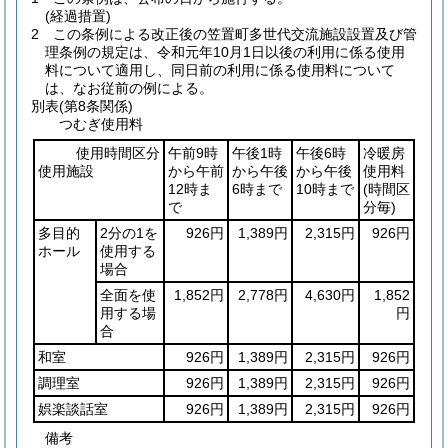
(経過措置)
2
この条例による改正後の笠置町多世代交流施設設置及び管
理条例の規定は、令和元年10月1日以後の利用に係る使用
料について適用し、同日前の利用に係る使用料について
は、なお従前の例による。
別表
(第8条関係)
つむぎ使用料
使用時間区分
午前9時
午後1時
午後6時
冷暖房
使用施設
から午前
から午後
から午後
使用料
12時ま
6時まで
10時まで
(時間区
で
分毎)
多目的
2分の1を
926円
1,389円
2,315円
926円
ホール
使用する
場合
全面を使
1,852円
2,778円
4,630円
1,852
用する場
円
合
和室
926円
1,389円
2,315円
926円
調理室
926円
1,389円
2,315円
926円
娯楽談話室
926円
1,389円
2,315円
926円
備考