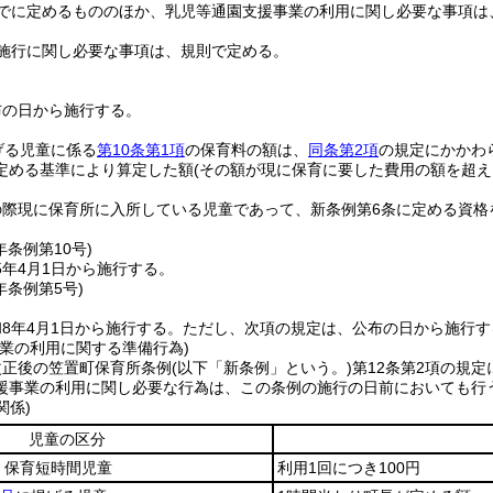
でに定めるもののほか、乳児等通園支援事業の利用に関し必要な事項は
施行に関し必要な事項は、規則で定める。
布の日から施行する。
げる児童に係る
第10条第1項
の保育料の額は、
同条第2項
の規定にかかわ
定める基準により算定した額
(その額が現に保育に要した費用の額を超え
。
際現に保育所に入所している児童であって、新条例第6条に定める資格
年
条例第10号)
5年4月1日から施行する。
年
条例第5号)
8年4月1日から施行する。
ただし、次項の規定は、公布の日から施行す
事業の利用に関する準備行為)
改正後の笠置町保育所条例
(以下「新条例」という。)
第12条第2項の規
援事業の利用に関し必要な行為は、この条例の施行の日前においても行
関係)
児童の区分
、保育短時間児童
利用1回につき100円