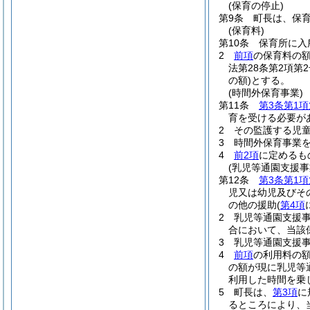
(保育の停止)
第9条
町長は、保
(保育料)
第10条
保育所に入
2
前項
の保育料の額
法第28条第2項第
の額)
とする。
(時間外保育事業)
第11条
第3条第1項
育を受ける必要が
2
その監護する児
3
時間外保育事業
4
前2項
に定めるも
(乳児等通園支援事
第12条
第3条第1項
児又は幼児及びそ
の他の援助
(
第4項
2
乳児等通園支援
合において、当該
3
乳児等通園支援
4
前項
の利用料の額
の額が現に乳児等
利用した時間を乗
5
町長は、
第3項
に
るところにより、