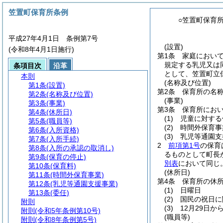
笠置町保育所条例
○笠置町保育
平成27年4月1日 条例第7号
(設置)
(令和8年4月1日施行)
第1条
家庭におい
規定する乳児又は
条項目次
沿革
として、笠置町立
本則
(名称及び位置)
第1条
(設置)
第2条
保育所の名
第2条
(名称及び位置)
(事業)
第3条
(事業)
第3条
保育所にお
第4条
(休所日)
(1)
児童に対する
第5条
(職員等)
(2)
時間外保育事
第6条
(入所資格)
(3)
乳児等通園支
第7条
(入所手続)
2
前項第1号
の保育
第8条
(入所の承認の取消し)
るものとして町長
第9条
(保育の停止)
別表
において同じ
第10条
(保育料)
(休所日)
第11条
(時間外保育事業)
第4条
保育所の休
第12条
(乳児等通園支援事業)
(1)
日曜日
第13条
(委任)
(2)
国民の祝日に
附則
(3)
12月29日か
附則
(令和5年条例第10号)
(職員等)
附則
(令和8年条例第5号)