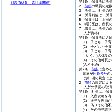
第5条
保育所に所
別表
(第3条、第11条関係)
2
前項
の職員の定
3
所長は、町長の
4
所長補佐は、所
5
保育士は、上司
6
嘱託医は、所長
7
職員は、所長の
(入所資格)
第6条
保育所に入
(1)
子ども・子育
(2)
子ども・子育
(3)
子ども・子育
いう。)
の体制の
(4)
その他町長が
(入所手続)
第7条
前条
に定め
児童が
同条各号
の
は第6項の規定に
2
前項
の規定によ
(入所の承認の取消
第8条
町長は、保
(1)
入所資格を有
(2)
正当な理由が
(3)
偽りその他不
(4)
その他当該児