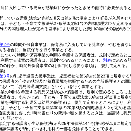
育所に入所している児童が感染症にかかったときその他特に必要がある
所している児童
(法第24条第5項又は第6項の規定により町長が入所させ
は、子ども・子育て支援法第27条第3項第1号の内閣総理大臣が定める
2号の内閣総理大臣が定める基準)
により算定した費用の額
(その額が現
第2号
の時間外保育事業は、保育所に入所している児童が、やむを得な
ある場合に、当該保育を行う事業とする。
童について時間外保育事業の利用を希望する保護者は、規則で定めると
を利用する児童の保護者は、規則で定めるところにより、
別表
に定める
ののほか、時間外保育事業の利用に関し必要な事項は、規則で定める。
業)
第3号
の乳児等通園支援事業は、児童福祉法第6条の3第23項に規定す
の保護者の心身の状況及び養育環境を把握するための当該保護者との面
において「乳児等通園支援」という。)
を行う事業とする。
事業の利用を希望する乳児又は幼児の保護者は、規則で定めるところに
保護者は、あらかじめ、子ども・子育て支援法第30条の15第2項に規
事業を利用する乳児又は幼児の保護者は、規則で定めるところにより、
は、子ども・子育て支援法第30条の20第3項の内閣総理大臣が定める基
通園支援に要した1時間当たりの費用の額を超えるときは、当該現に乳児
じた額とする。
規定する保護者が生活保護法
(昭和25年法律第144号)
第6条第1項に規
当該保護者が納付すべき利用料の一部を免除することができる。