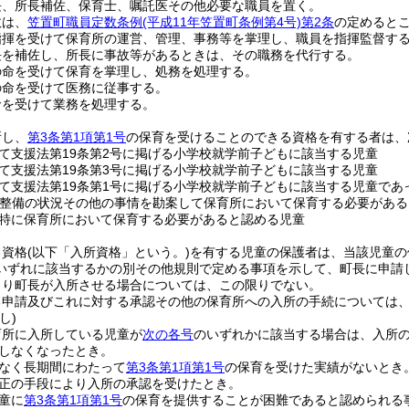
長、所長補佐、保育士、嘱託医その他必要な職員を置く。
数は、
笠置町職員定数条例
(平成11年笠置町条例第4号)
第2条
の定めると
指揮を受けて保育所の運営、管理、事務等を掌理し、職員を指揮監督す
長を補佐し、所長に事故等があるときは、その職務を代行する。
の命を受けて保育を掌理し、処務を処理する。
の命を受けて医務に従事する。
命を受けて業務を処理する。
所し、
第3条第1項第1号
の保育を受けることのできる資格を有する者は、
て支援法第19条第2号に掲げる小学校就学前子どもに該当する児童
て支援法第19条第3号に掲げる小学校就学前子どもに該当する児童
て支援法第19条第1号に掲げる小学校就学前子どもに該当する児童であ
整備の状況その他の事情を勘案して保育所において保育する必要がある
特に保育所において保育する必要があると認める児童
る資格
(以下「入所資格」という。)
を有する児童の保護者は、当該児童の
いずれに該当するかの別その他規則で定める事項を示して、町長に申請
より町長が入所させる場合については、この限りでない。
る申請及びこれに対する承認その他の保育所への入所の手続については
し)
育所に入所している児童が
次の各号
のいずれかに該当する場合は、入所
しなくなったとき。
なく長期間にわたって
第3条第1項第1号
の保育を受けた実績がないとき
正の手段により入所の承認を受けたとき。
童に
第3条第1項第1号
の保育を提供することが困難であると認められる