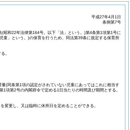
平成27年4月1日
条例第7号
法
(昭和22年法律第164号。以下「法」という。)
第4条第1項第1号に
「児童」という。)
の保育を行うため、同法第39条に規定する保育所
する。
要量
(同条第1項の認定がされていない児童にあってはこれに相当す
第1項第2号の内閣府令で定める1日当たりの時間及び期間とする。
日を変更し、又は臨時に休所日を定めることができる。