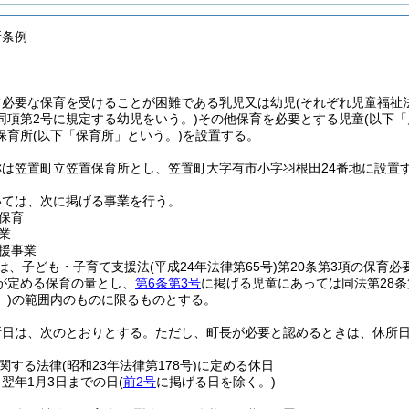
所条例
て必要な保育を受けることが困難である乳児又は幼児
(それぞれ児童福祉
同項第2号に規定する幼児をいう。)
その他保育を必要とする児童
(以下
保育所
(以下「保育所」という。)
を設置する。
称は笠置町立笠置保育所とし、笠置町大字有市小字羽根田24番地に設置
いては、次に掲げる事業を行う。
保育
業
援事業
は、子ども・子育て支援法
(平成24年法律第65号)
第20条第3項の保育必
が定める保育の量とし、
第6条第3号
に掲げる児童にあっては同法第28条
。)
の範囲内のものに限るものとする。
所日は、次のとおりとする。
ただし、町長が必要と認めるときは、休所
関する法律
(昭和23年法律第178号)
に定める休日
ら翌年1月3日までの日
(
前2号
に掲げる日を除く。)