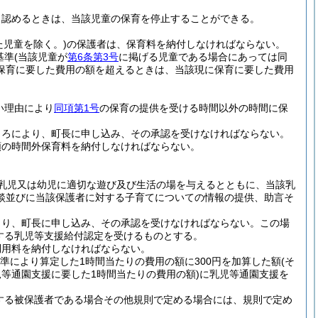
と認めるときは、当該児童の保育を停止することができる。
た児童を除く。)
の保護者は、保育料を納付しなければならない。
基準
(当該児童が
第6条第3号
に掲げる児童である場合にあっては同
に保育に要した費用の額を超えるときは、当該現に保育に要した費用
い理由により
同項第1号
の保育の提供を受ける時間以外の時間に保
ころにより、町長に申し込み、その承認を受けなければならない。
額の時間外保育料を納付しなければならない。
る乳児又は幼児に適切な遊び及び生活の場を与えるとともに、当該乳
談並びに当該保護者に対する子育てについての情報の提供、助言そ
より、町長に申し込み、その承認を受けなければならない。
この場
定する乳児等支援給付認定を受けるものとする。
利用料を納付しなければならない。
準により算定した1時間当たりの費用の額に300円を加算した額
(そ
等通園支援に要した1時間当たりの費用の額)
に乳児等通園支援を
定する被保護者である場合その他規則で定める場合には、規則で定め