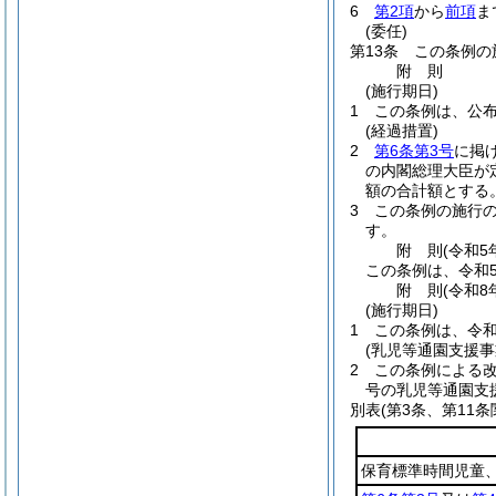
6
第2項
から
前項
ま
(委任)
第13条
この条例の
附
則
(施行期日)
1
この条例は、公
(経過措置)
2
第6条第3号
に掲
の内閣総理大臣が
額の合計額とする
3
この条例の施行の
す。
附
則
(令和5
この条例は、令和
附
則
(令和8
(施行期日)
1
この条例は、令和
(乳児等通園支援
2
この条例による
号の乳児等通園支
別表
(第3条、第11条
保育標準時間児童