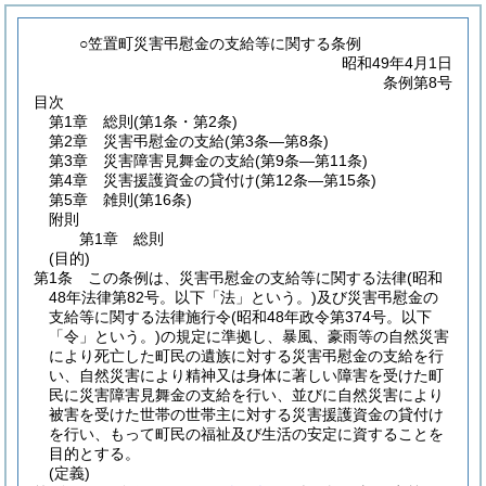
○笠置町災害弔慰金の支給等に関する条例
昭和49年4月1日
条例第8号
目次
第1章
総則
(第1条・第2条)
第2章
災害弔慰金の支給
(第3条―第8条)
第3章
災害障害見舞金の支給
(第9条―第11条)
第4章
災害援護資金の貸付け
(第12条―第15条)
第5章
雑則
(第16条)
附則
第1章
総則
(目的)
第1条
この条例は、災害弔慰金の支給等に関する法律
(昭和
48年法律第82号。以下「法」という。)
及び災害弔慰金の
支給等に関する法律施行令
(昭和48年政令第374号。以下
「令」という。)
の規定に準拠し、暴風、豪雨等の自然災害
により死亡した町民の遺族に対する災害弔慰金の支給を行
い、自然災害により精神又は身体に著しい障害を受けた町
民に災害障害見舞金の支給を行い、並びに自然災害により
被害を受けた世帯の世帯主に対する災害援護資金の貸付け
を行い、もって町民の福祉及び生活の安定に資することを
目的とする。
(定義)