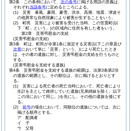
第2条
この条例において、
次の各号
に掲げる用語の意義は、
それぞれ
当該各号
に定めるところによる。
(1)
災害 暴風、豪雨、豪雪、洪水、高潮、地震、津波そ
の他異常な自然現象により被害が生ずることをいう。
(2)
町民 災害により被害を受けた当時、この笠置町
(以
下「町」という。)
の区域内に住所を有した者をいう。
第2章
災害弔慰金の支給
(災害弔慰金の支給)
第3条
町は、町民が令第1条に規定する災害
(以下この章及び
次章
において単に「災害」という。)
により死亡したとき
は、その者の遺族に対し、災害弔慰金の支給を行うものと
する。
(災害弔慰金を支給する遺族)
第4条
災害弔慰金を支給する遺族の範囲は、法第3条第2項
の遺族の範囲とし、その順位は、次に掲げるとおりとす
る。
(1)
災害による死亡者の死亡当時において、死亡者により
生計を主として維持していた遺族
(兄弟姉妹を除く。以下
この項において同じ。)
を先にし、その他の遺族を後にす
る。
(2)
前号
の場合において、同順位の遺族については、次に
掲げる順序とする。
ア
配偶者
イ
子
ウ
父母