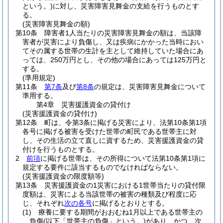
という。)
に対し、災害障害見舞金の支給を行うものとす
る。
(災害障害見舞金の額)
第10条
障害者1人当たりの災害障害見舞金の額は、当該障
害者が災害により負傷し、又は疾病にかかった当時におい
てその属する世帯の生計を主として維持していた場合にあ
っては、250万円とし、その他の場合にあっては125万円と
する。
(準用規定)
第11条
第7条
及び
第8条
の規定は、災害障害見舞金について
準用する。
第4章
災害援護資金の貸付け
(災害援護資金の貸付け)
第12条
町は、令第3条に掲げる災害により、法第10条第1項
各号に掲げる被害を受けた世帯の町民である世帯主に対
し、その生活の立て直しに資するため、災害援護資金の貸
付けを行うものとする。
2
前項
に掲げる世帯は、その所得について法第10条第1項に
規定する要件に該当するものでなければならない。
(災害援護資金の限度額等)
第13条
災害援護資金の1災害における1世帯当たりの貸付限
度額は、災害による当該世帯の被害の種類及び程度に応
じ、それぞれ
次の各号
に掲げるとおりとする。
(1)
療養に要する期間がおおむね1月以上である世帯主の
負傷
(以下「世帯主の負傷」という。)
があり、かつ、次