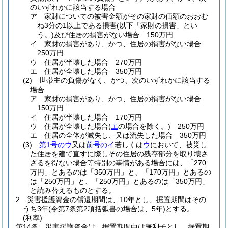
のいずれかに該当する場合
ア
家財についての被害金額がその家財の価額のおおむ
ね3分の1以上である損害
(以下「家財の損害」とい
う。)
及び住居の損害がない場合 150万円
イ
家財の損害があり、かつ、住居の損害がない場合
250万円
ウ
住居が半壊した場合 270万円
エ
住居が全壊した場合 350万円
(2)
世帯主の負傷がなく、かつ、次のいずれかに該当する
場合
ア
家財の損害があり、かつ、住居の損害がない場合
150万円
イ
住居が半壊した場合 170万円
ウ
住居が全壊した場合
(
エ
の場合を除く。)
250万円
エ
住居の全体が滅失し、又は流失した場合 350万円
(3)
第1号のウ
又は
前号のイ
若しくは
ウ
において、被災し
た住居を建て直すに際しその住居の残存部分を取り壊さ
ざるを得ない場合等特別の事情がある場合には、「270
万円」とあるのは「350万円」と、「170万円」とあるの
は「250万円」と、「250万円」とあるのは「350万円」
と読み替えるものとする。
2
災害援護資金の償還期間は、10年とし、据置期間はその
うち3年
(令第7条第2項括弧書の場合は、5年)
とする。
(利率)
第14条
災害援護資金は、据置期間中は無利子とし、据置期