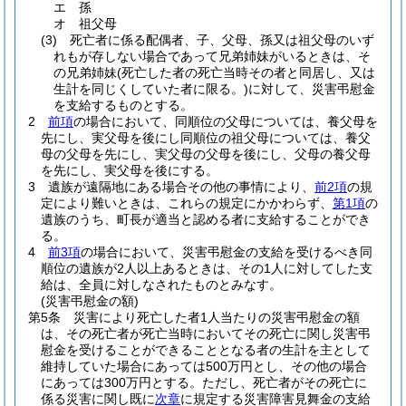
エ
孫
オ
祖父母
(3)
死亡者に係る配偶者、子、父母、孫又は祖父母のいず
れもが存しない場合であって兄弟姉妹がいるときは、そ
の兄弟姉妹
(死亡した者の死亡当時その者と同居し、又は
生計を同じくしていた者に限る。)
に対して、災害弔慰金
を支給するものとする。
2
前項
の場合において、同順位の父母については、養父母を
先にし、実父母を後にし同順位の祖父母については、養父
母の父母を先にし、実父母の父母を後にし、父母の養父母
を先にし、実父母を後にする。
3
遺族が遠隔地にある場合その他の事情により、
前2項
の規
定により難いときは、これらの規定にかかわらず、
第1項
の
遺族のうち、町長が適当と認める者に支給することができ
る。
4
前3項
の場合において、災害弔慰金の支給を受けるべき同
順位の遺族が2人以上あるときは、その1人に対してした支
給は、全員に対しなされたものとみなす。
(災害弔慰金の額)
第5条
災害により死亡した者1人当たりの災害弔慰金の額
は、その死亡者が死亡当時においてその死亡に関し災害弔
慰金を受けることができることとなる者の生計を主として
維持していた場合にあっては500万円とし、その他の場合
にあっては300万円とする。
ただし、死亡者がその死亡に
係る災害に関し既に
次章
に規定する災害障害見舞金の支給