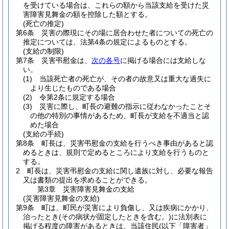
を受けている場合は、これらの額から当該支給を受けた災
害障害見舞金の額を控除した額とする。
(死亡の推定)
第6条
災害の際現にその場に居合わせた者についての死亡の
推定については、法第4条の規定によるものとする。
(支給の制限)
第7条
災害弔慰金は、
次の各号
に掲げる場合には支給しな
い。
(1)
当該死亡者の死亡が、その者の故意又は重大な過失に
より生じたものである場合
(2)
令第2条に規定する場合
(3)
災害に際し、町長の避難の指示に従わなかったことそ
の他の特別の事情があるため、町長が支給を不適当と認
めた場合
(支給の手続)
第8条
町長は、災害弔慰金の支給を行うべき事由があると認
めるときは、規則で定めるところにより支給を行うものと
する。
2
町長は、災害弔慰金の支給に関し遺族に対し、必要な報告
又は書類の提出を求めることができる。
第3章
災害障害見舞金の支給
(災害障害見舞金の支給)
第9条
町は、町民が災害により負傷し、又は疾病にかかり、
治ったとき
(その病状が固定したときを含む。)
に法別表に
掲げる程度の障害があるときは、当該住民
(以下「障害者」