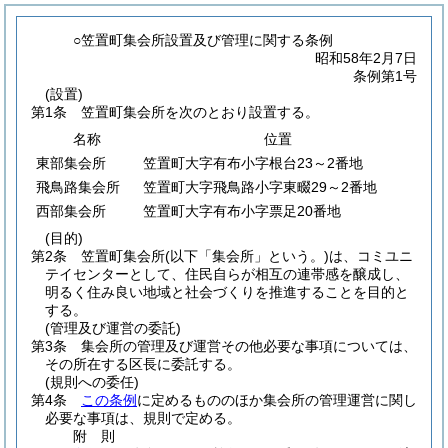
○笠置町集会所設置及び管理に関する条例
昭和58年2月7日
条例第1号
(設置)
第1条
笠置町集会所を次のとおり設置する。
名称
位置
東部集会所
笠置町大字有布小字根台23～2番地
飛鳥路集会所
笠置町大字飛鳥路小字東畷29～2番地
西部集会所
笠置町大字有布小字票足20番地
(目的)
第2条
笠置町集会所
(以下「集会所」という。)
は、コミユニ
テイセンターとして、住民自らが相互の連帯感を醸成し、
明るく住み良い地域と社会づくりを推進することを目的と
する。
(管理及び運営の委託)
第3条
集会所の管理及び運営その他必要な事項については、
その所在する区長に委託する。
(規則への委任)
第4条
この条例
に定めるもののほか集会所の管理運営に関し
必要な事項は、規則で定める。
附
則