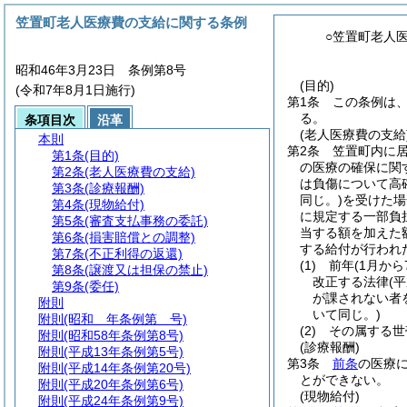
笠置町老人医療費の支給に関する条例
○笠置町老人
昭和46年3月23日 条例第8号
(目的)
(令和7年8月1日施行)
第1条
この条例は
る。
条項目次
沿革
(老人医療費の支給
本則
第2条
笠置町内に居
第1条
(目的)
の医療の確保に関
第2条
(老人医療費の支給)
は負傷について高
第3条
(診療報酬)
同じ。)
を受けた場
第4条
(現物給付)
に規定する一部負
第5条
(審査支払事務の委託)
当する額を加えた額
第6条
(損害賠償との調整)
する給付が行われ
第7条
(不正利得の返還)
(1)
前年
(1月か
第8条
(譲渡又は担保の禁止)
改正する法律
(
第9条
(委任)
が課されない者
附則
いて同じ。)
附則
(昭和 年条例第 号)
(2)
その属する世
附則
(昭和58年条例第8号)
(診療報酬)
附則
(平成13年条例第5号)
第3条
前条
の医療
附則
(平成14年条例第20号)
とができない。
附則
(平成20年条例第6号)
(現物給付)
附則
(平成24年条例第9号)