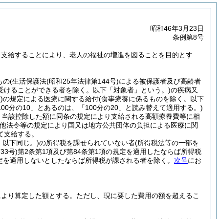
昭和46年3月23日
条例第8号
を支給することにより、老人の福祉の増進を図ることを目的とす
もの
(生活保護法
(昭和25年法律第144号)
による被保護者及び高齢者
受けることができる者を除く。以下「対象者」という。)
の疾病又
)
の規定による医療に関する給付
(食事療養に係るものを除く。以下
100分の10」とあるのは、「100分の20」と読み替えて適用する。)
は、当該控除した額に同条の規定により支給される高額療養費等に相
他法令等の規定により国又は地方公共団体の負担による医療に関
て支給する。
。以下同じ。)
の所得税を課せられていない者
(所得税法等の一部を
33号)
第2条第1項及び第84条第1項の規定を適用したならば所得税
規定を適用しないとしたならば所得税が課される者を除く。
次号
にお
により算定した額とする。
ただし、現に要した費用の額を超えるこ