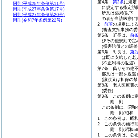
第4条
第2条
に規定
附則
(平成25年条例第11号)
に規定する指定訪
附則
(平成27年条例第17号)
所又は薬局
(以下
附則
(平成27年条例第20号)
の者が当該医療に
附則
(令和7年条例第22号)
2
前項
の規定によ
(審査支払事務の委
第5条
町長は、
前条
びその他規則で定
(損害賠償との調整
第6条
町長は、
第2
は既に支給した老
(不正利得の返還)
第7条
偽りその他
部又は一部を返還
(譲渡又は担保の禁
第8条
老人医療費
(委任)
第9条
この条例に
附
則
この条例は、昭和4
附
則
(昭和
1
この条例は、昭和
2
この条例の施行
附
則
(昭和5
1
この条例は、公布