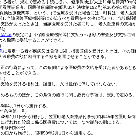
する者が、規則で定める手続に従い、健康保険法
(大正11年法律第70号)
問看護事業者、国民健康保険法
(昭和33年法律第192号)
第36条第3項の
「保険医療機関等」という。)
で医療を受けた場合には、町長は、老人医
関し当該保険医療機関等に支払うべき費用をその者に代わり、当該保険
る支払があったときは、当該医療を受けた者に対し、老人医療費の支給
託)
第1項
の規定により保険医療機関等に支払うべき額の審査及び支払に関
める機関に委託することができる。
)
条
に規定する者が疾病又は負傷に関し損害賠償を受けたときは、その価
人医療費の額に相当する金額を返還させることができる。
不正の行為によって、この条例による医療費の支給を受けた者があると
させることができる。
止)
の支給を受ける権利は、譲渡し、又は担保に供してはならない。
定めるもののほか、この条例の施行に関し必要な事項は、規則で定める
6年4月1日から施行する。
 年
条例第 号)
48年1月1日から施行し、笠置町老人医療給付条例
(昭和45年笠置町条例
前に行われた診療に係る医療費については、なお従前の例による。
8年
条例第8号)
の日から施行し、昭和58年2月1日から適用する。