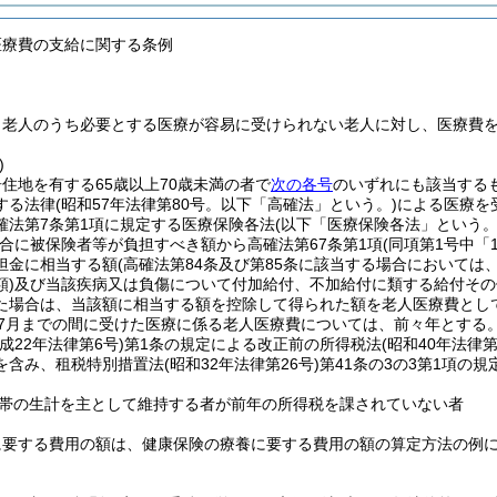
医療費の支給に関する条例
、老人のうち必要とする医療が容易に受けられない老人に対し、医療費
)
住地を有する65歳以上70歳未満の者で
次の各号
のいずれにも該当する
する法律
(昭和57年法律第80号。以下「高確法」という。)
による医療を
確法第7条第1項に規定する医療保険各法
(以下「医療保険各法」という。
合に被保険者等が負担すべき額から高確法第67条第1項
(同項第1号中「
担金に相当する額
(高確法第84条及び第85条に該当する場合において
)
及び当該疾病又は負傷について付加給付、不加給付に類する給付その
た場合は、当該額に相当する額を控除して得られた額を老人医療費とし
ら7月までの間に受けた医療に係る老人医療費については、前々年とする
平成22年法律第6号)
第1条の規定による改正前の所得税法
(昭和40年法律第
を含み、租税特別措置法
(昭和32年法律第26号)
第41条の3の3第1項の
帯の生計を主として維持する者が前年の所得税を課されていない者
に要する費用の額は、健康保険の療養に要する費用の額の算定方法の例