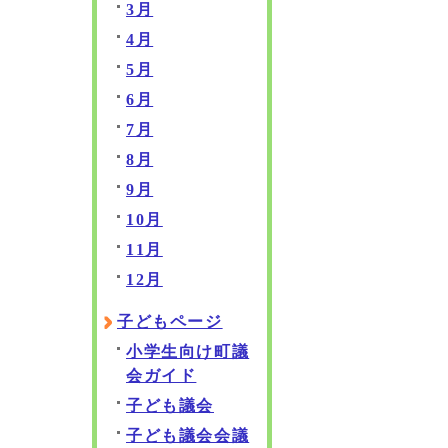
3月
4月
5月
6月
7月
8月
9月
10月
11月
12月
子どもページ
小学生向け町議
会ガイド
子ども議会
子ども議会会議