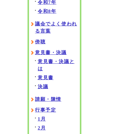
令和7年
令和8年
議会でよく使われ
る言葉
傍聴
意見書・決議
意見書・決議と
は
意見書
決議
請願・陳情
行事予定
1月
2月