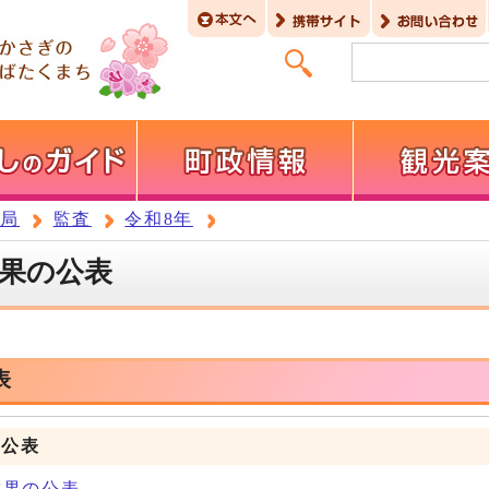
務局
監査
令和8年
結果の公表
表
の公表
結果の公表