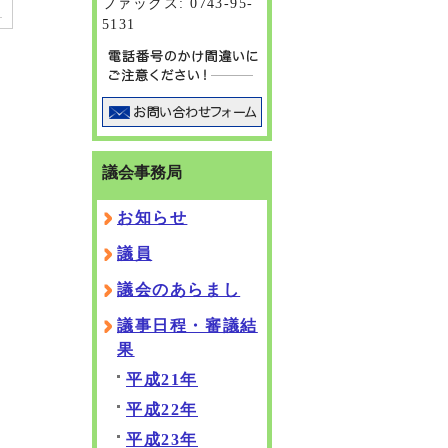
ファックス: 0743-95-
5131
議会事務局
お知らせ
議員
議会のあらまし
議事日程・審議結
果
平成21年
平成22年
平成23年