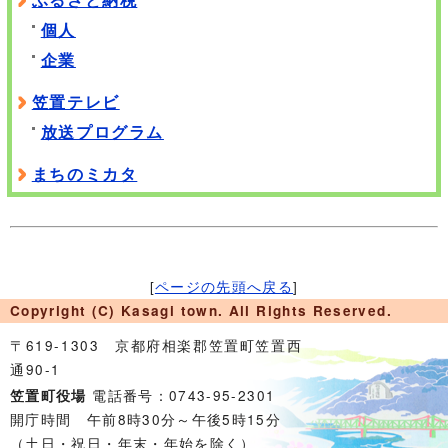
個人
企業
笠置テレビ
放送プログラム
まちのミカタ
[
ページの先頭へ戻る
]
Copyright (C) Kasagi town. All Rights Reserved.
〒619-1303 京都府相楽郡笠置町笠置西
通90-1
電話番号：0743-95-2301
笠置町役場
開庁時間 午前8時30分～午後5時15分
（土日・祝日・年末・年始を除く）