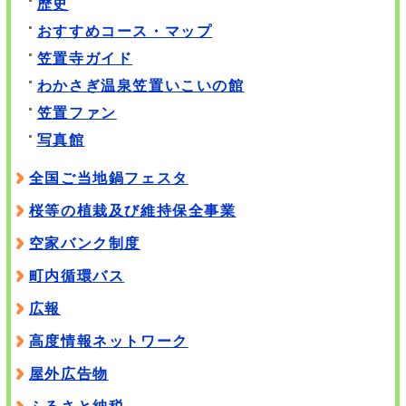
歴史
おすすめコース・マップ
笠置寺ガイド
わかさぎ温泉笠置いこいの館
笠置ファン
写真館
全国ご当地鍋フェスタ
桜等の植栽及び維持保全事業
空家バンク制度
町内循環バス
広報
高度情報ネットワーク
屋外広告物
ふるさと納税